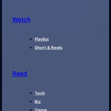
Watch
Playlist
Short & Reels
Read
Tech
Biz
Game