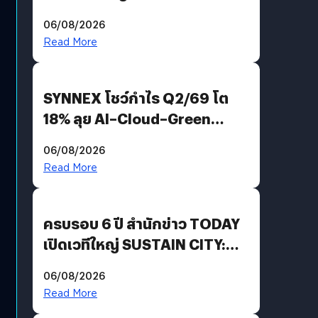
Demis Hassabis ลุยพัฒนา
06/08/2026
AGI
Read More
SYNNEX โชว์กำไร Q2/69 โต
18% ลุย AI–Cloud–Green
Energy สร้างฐาน Recurring
06/08/2026
Revenue เร่งเครื่อง New
Read More
Growth Engine พร้อมจ่าย
ปันผล 0.10 บาท/หุ้น
ครบรอบ 6 ปี สำนักข่าว TODAY
เปิดเวทีใหญ่ SUSTAIN CITY:
THE GREEN TRANSITION ถก
06/08/2026
แนวทางปรับตัวสู่เศรษฐกิจสี
Read More
เขียวอย่างยั่งยืน