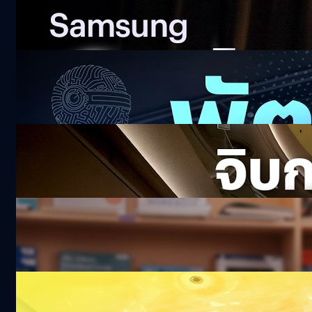
กว่า | Z Fold8 Ultra พับใหญ่ทรงพลัง
558.3k views 17 days ago
ไอเดียเด็ด Pitching โหดกับโจทย์สุดหิน ! True
ALPHA 2026
20k views 19 days ago
จิบกาแฟ ถอดวิธีคิด ‘ม.ล.ปีกทอง ทองใหญ่’
CEO OR
128.8k views 23 days ago
BTEC Level 3 วุฒิ ม.ปลาย อินเตอร์ฯ UK เรียน
จบใน 1 ปี
18.3k views 25 days ago
น่ารักไปไหม ! พาทัวร์ดินแดนมินเนี่ยนเปิดใหม่ที่
โลตัสบางนา พร้อม Immersive Screen สุดยิ่ง