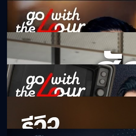
จริงไหม ‘ทอง’ ยิ่งถือยิ่งแพง ? | Go with The
Four
363.7k views 1 month ago
ถอดความสำเร็จของ NT ช่วยคนไทยในวันที่ไร้
สัญญาณ
111.9k views 6 months ago
สื่อเปลี่ยนไว ทำไงให้รอด ! | Go with The Four
202.9k views 4 months ago
รีวิว Xiaomi 17T Series เรือธงรุ่นใหม่จาก
Xiaomi !
14.2k views 2 months ago
ไอเดียเด็ด Pitching โหดกับโจทย์สุดหิน ! True