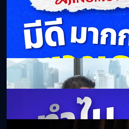
BT Recommend
See All
ไทยพร้อม! จัดประชุม 2026 IMF-World Bank
Group Annual Meetings ชี้ชะตาเศรษฐกิจ
โลก-พลิกฟื้นเศรษฐกิจไทย
39k views 5 days ago
ดื่มน้ำตอนกระหาย อาจจะไม่ใช่? เจาะวิธีคิดเรื่อง
Hydration ของญี่ปุ่น
302.4k views 12 days ago
รีวิว Samsung Galaxy Z Fold8 พับใหม่ที่สนุก