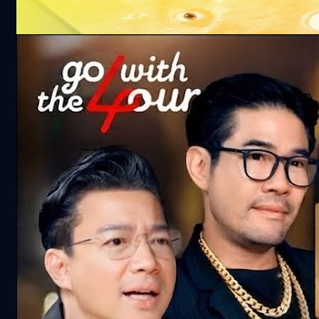
ใหญ่
101.4k views 25 days ago
จริงไหม ‘ทอง’ ยิ่งถือยิ่งแพง ? | Go with The
Four
363.7k views 1 month ago