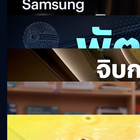
553.2k views 15 days ago
ไอเดียเด็ด Pitching โหดกับโจทย์สุดหิน ! True
ALPHA 2026
20k views 17 days ago
จิบกาแฟ ถอดวิธีคิด ‘ม.ล.ปีกทอง ทองใหญ่’
CEO OR
128.8k views 21 days ago
BTEC Level 3 วุฒิ ม.ปลาย อินเตอร์ฯ UK เรียน
จบใน 1 ปี
18.3k views 23 days ago
น่ารักไปไหม ! พาทัวร์ดินแดนมินเนี่ยนเปิดใหม่ที่
โลตัสบางนา พร้อม Immersive Screen สุดยิ่ง
ใหญ่