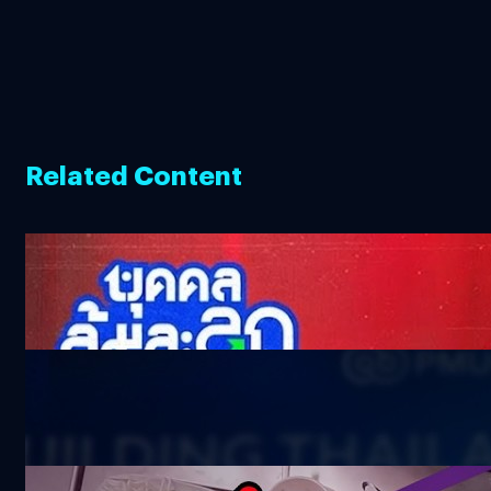
Related Content
ไม่คุยจนวงพัง รอยช้ำที่ทิ้งไว้ในใจ ‘แด็กซ์ Rock
Rider’ | บุคคลล้มละลุก
375.2k views 5 months ago
ทรูดิจิทัลพาร์ค x จุฬาฯ = พาย่านนวัตกรรมไทย
ไประดับโลก
20.4k views 3 months ago
1 วันกับ เชฟกระติ๊บ กับอาชีพในฝัน เชฟในเลานจ์