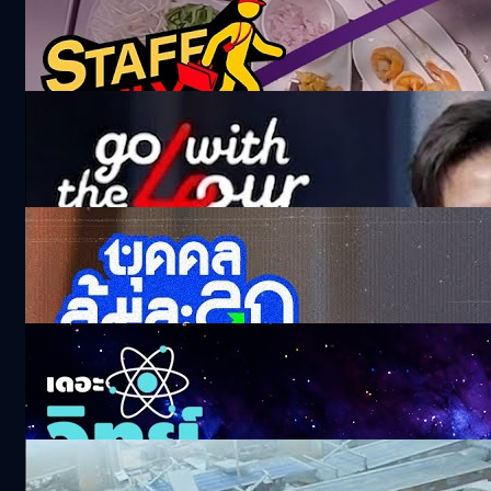
การบินไทย
55.3k views 1 month ago
Go with the Four EP.0 | 4 คน รวมหัวคุย ลุย
ทุกเรื่อง !
252.5k views 4 months ago
‘อ๊อฟ พงษ์พัฒน์‘ ตัวไม่ไหว แต่ ’ใจนักเลง‘ |
บุคคลล้มละลุก
124.6k views 2 months ago
เมื่อจักรวาลไม่ได้เงียบอย่างที่คิด | เดอะวิทย์ด้อม
59k views 28 days ago
BT บุกโรงงาน CPF! ไก่ที่เรากิน…มาตรฐานเดียว
กับที่นักบินอวกาศกินจริงหรือ?