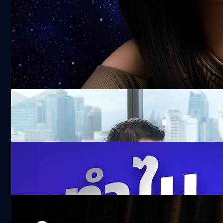
BT Recommend
See All
ไทยพร้อม! จัดประชุม 2026 IMF-World Bank
Group Annual Meetings ชี้ชะตาเศรษฐกิจ
โลก-พลิกฟื้นเศรษฐกิจไทย
24.4k views 3 days ago
ดื่มน้ำตอนกระหาย อาจจะไม่ใช่? เจาะวิธีคิดเรื่อง
Hydration ของญี่ปุ่น
300.8k views 10 days ago
รีวิว Samsung Galaxy Z Fold8 พับใหม่ที่สนุก
กว่า | Z Fold8 Ultra พับใหญ่ทรงพลัง