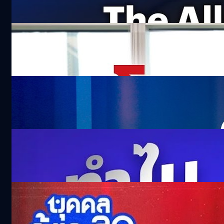
383.2k views 6 months ago
สงครามใหญ่ เศรษฐกิจไทย จะรอดหรือร่วง ? |
bt Originals
26.2k views 4 months ago
จากไทยสู่เวทีนานาชาติ : กสศ. ร่วมถอดรหัส
ปัญหาเด็กนอกระบบ 273 ล้านคน
96.8k views 2 months ago
ดื่มน้ำตอนกระหาย อาจจะไม่ใช่? เจาะวิธีคิดเรื่อง
Hydration ของญี่ปุ่น
301.5k views 12 days ago
ไม่คุยจนวงพัง รอยช้ำที่ทิ้งไว้ในใจ ‘แด็กซ์ Rock
Rider’ | บุคคลล้มละลุก
375.2k views 5 months ago