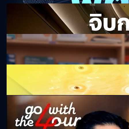
จิบกาแฟ ถอดวิธีคิด ‘ม.ล.ปีกทอง ทองใหญ่’
CEO OR
128.8k views 22 days ago
BTEC Level 3 วุฒิ ม.ปลาย อินเตอร์ฯ UK เรียน
จบใน 1 ปี
18.3k views 24 days ago
น่ารักไปไหม ! พาทัวร์ดินแดนมินเนี่ยนเปิดใหม่ที่
โลตัสบางนา พร้อม Immersive Screen สุดยิ่ง
ใหญ่
101.4k views 24 days ago
จริงไหม ‘ทอง’ ยิ่งถือยิ่งแพง ? | Go with The
Four
361.7k views 1 month ago