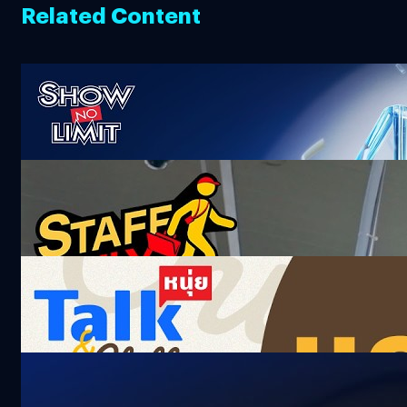
Related Content
ถ่ายทอดสดงานประกาศรางวัล “The 2nd bt
Awards : The Impact Makers”
3.2k views 4 months ago
ก่อนถึงหน้าร้าน หลังบ้านก็สำคัญ พนักงาน
กระจายสินค้า 7-11 | Staff Only
215.9k views 2 months ago
แกรดไอดอล เพื่อไปท่องโลกกว้าง ‘เฌอปราง
อารีย์กุล’ | หนุ่ยTalk and Chill
16.8k views 1 month ago
หนุ่ย พงศ์สุข ขับรถพาไปจิบกาแฟ ด้วย The All-
New NISSAN X-Trail e-Power x e-4ORCE