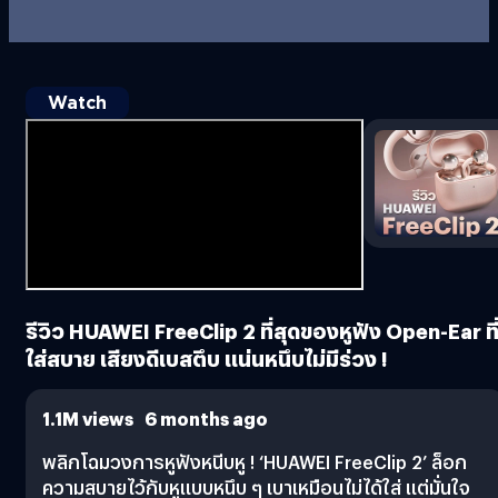
Watch
HUAWEI FreeClip 2 | หู
ฟัง | Airy C-bridge
Design | Crystal-clear
Calls
฿
0
รีวิว HUAWEI FreeClip 2 ที่สุดของหูฟัง Open-Ear ที
Buy Now
ใส่สบาย เสียงดีเบสตึบ แน่นหนึบไม่มีร่วง !
1.1M views 6 months ago
พลิกโฉมวงการหูฟังหนีบหู ! ‘HUAWEI FreeClip 2’ ล็อก
ความสบายไว้กับหูแบบหนึบ ๆ เบาเหมือนไม่ได้ใส่ แต่มั่นใจ