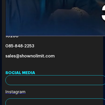
6 th floor, Pegasus Building, True Digital Park 101,
Bang Chak, Phra Khanong, Bangkok
10260
085-848-2253
sales@shownolimit.com
SOCIAL MEDIA
Instagram