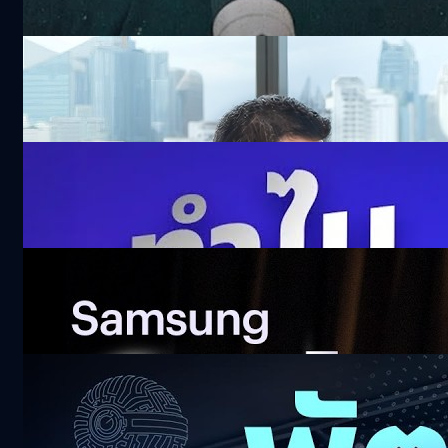
See All
ไทยพร้อม! จัดประชุม 2026 IMF-World Bank
Group Annual Meetings ชี้ชะตาเศรษฐกิจ
โลก-พลิกฟื้นเศรษฐกิจไทย
38.2k views 4 days ago
ดื่มน้ำตอนกระหาย อาจจะไม่ใช่? เจาะวิธีคิดเรื่อง
Hydration ของญี่ปุ่น
301.5k views 12 days ago
รีวิว Samsung Galaxy Z Fold8 พับใหม่ที่สนุก
กว่า | Z Fold8 Ultra พับใหญ่ทรงพลัง
558k views 16 days ago
ไอเดียเด็ด Pitching โหดกับโจทย์สุดหิน ! True
ALPHA 2026
20k views 18 days ago