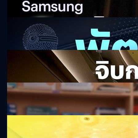
556.1k views 15 days ago
ไอเดียเด็ด Pitching โหดกับโจทย์สุดหิน ! True
ALPHA 2026
20k views 18 days ago
จิบกาแฟ ถอดวิธีคิด ‘ม.ล.ปีกทอง ทองใหญ่’
CEO OR
128.8k views 22 days ago
BTEC Level 3 วุฒิ ม.ปลาย อินเตอร์ฯ UK เรียน
จบใน 1 ปี
18.3k views 24 days ago
น่ารักไปไหม ! พาทัวร์ดินแดนมินเนี่ยนเปิดใหม่ที่
โลตัสบางนา พร้อม Immersive Screen สุดยิ่ง
ใหญ่