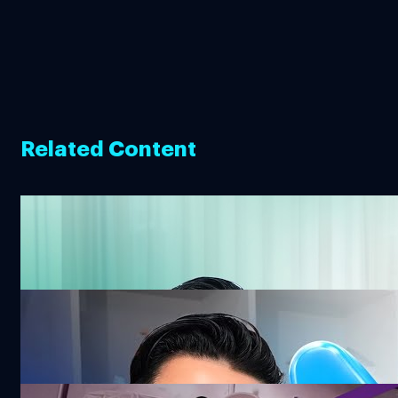
Related Content
ท้าพิสูจน์ ‘Ingfah’ AI Voicebot ภาษาไทยที่พูด
ไทยได้เนียนจนเหมือนคน ?
222.2k views 5 months ago
เผยความลับวงการ 3D Printer จากผู้เชี่ยวชาญ
กว่า 14 ปี | Siamreprap
114.8k views 3 months ago
1 วันกับ เชฟกระติ๊บ กับอาชีพในฝัน เชฟในเลานจ์