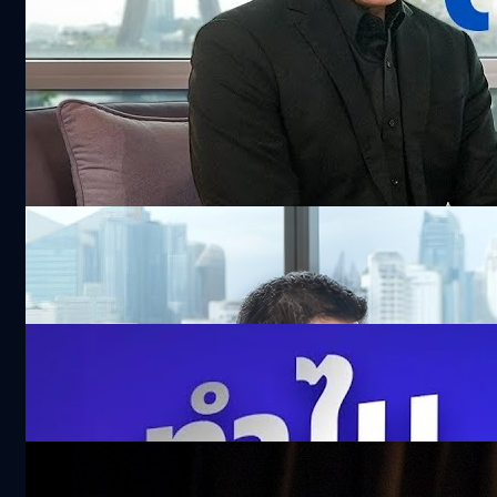
BT Recommend
See All
ไทยพร้อม! จัดประชุม 2026 IMF-World Bank
Group Annual Meetings ชี้ชะตาเศรษฐกิจ
โลก-พลิกฟื้นเศรษฐกิจไทย
27.6k views 4 days ago
ดื่มน้ำตอนกระหาย อาจจะไม่ใช่? เจาะวิธีคิดเรื่อง
Hydration ของญี่ปุ่น
301.2k views 11 days ago
รีวิว Samsung Galaxy Z Fold8 พับใหม่ที่สนุก
กว่า | Z Fold8 Ultra พับใหญ่ทรงพลัง