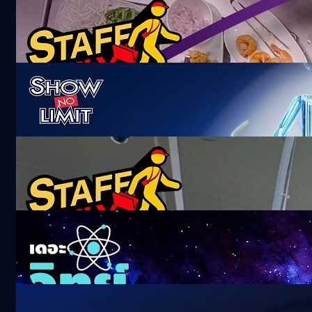
การบินไทย
55.3k views 1 month ago
ถ่ายทอดสดงานประกาศรางวัล “The 2nd bt
Awards : The Impact Makers”
3.2k views 4 months ago
ก่อนถึงหน้าร้าน หลังบ้านก็สำคัญ พนักงาน
กระจายสินค้า 7-11 | Staff Only
215.9k views 2 months ago
เมื่อจักรวาลไม่ได้เงียบอย่างที่คิด | เดอะวิทย์ด้อม
59.1k views 29 days ago
หนุ่ย พงศ์สุข ขับรถพาไปจิบกาแฟ ด้วย The All-