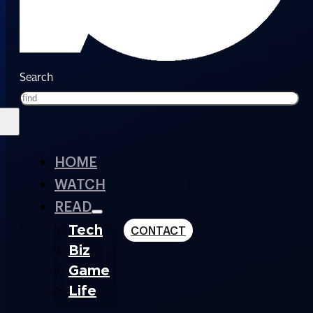
Search
HOME
WATCH
READ
Tech
CONTACT
Biz
Game
Life