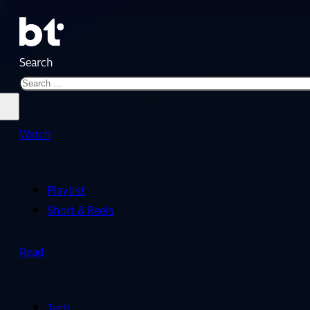
Search
Watch
Playlist
Short & Reels
Read
Tech