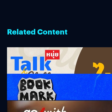
Related Content
ไม่ปรับก็ตาย เพราะ AI มันไม่รอ
คุณ ! หนุ่ยTalk and Chill x
@ToppJirayutOfficial
124.5k views 4 months ago
จุดกำเนิดแอปเรียกรถ |
Bookmark
1.3k views 2 months ago
จริงไหม ‘ทอง’ ยิ่งถือยิ่งแพง ? |
Go with The Four