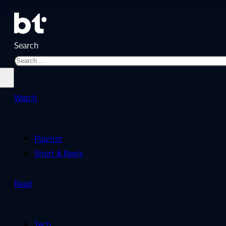
Search
Watch
Playlist
Short & Reels
Read
Tech