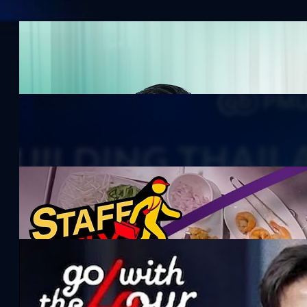
ท้าพิสูจน์ ‘Ingfah’ AI Voicebot
ภาษาไทยที่พูดไทยได้เนียนจน
เหมือนคน ?
222.2k views 5 months ago
ทรูดิจิทัลพาร์ค x จุฬาฯ = พาย่าน
นวัตกรรมไทยไประดับโลก
20.4k views 3 months ago
1 วันกับ เชฟกระติ๊บ กับอาชีพใน
ฝัน เชฟในเลานจ์การบินไทย
55.3k views 1 month ago
Go with the Four EP.0 | 4 คน
รวมหัวคุย ลุยทุกเรื่อง !
252.5k views 4 months ago