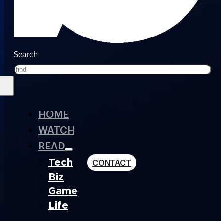
Search
HOME
WATCH
READ
Tech
CONTACT
Biz
Game
Life