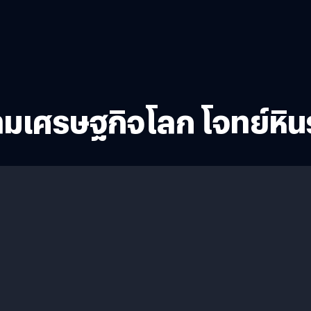
มเศรษฐกิจโลก โจทย์หินร