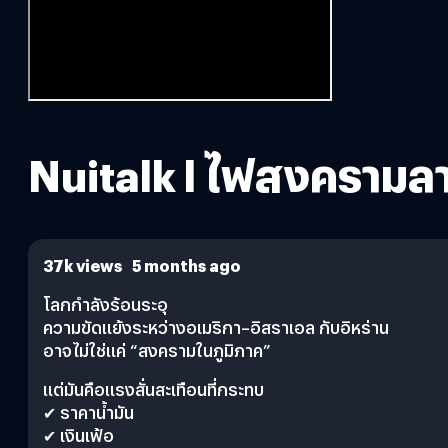
Nuitalk l ไฟสงครามลา
37k views 5 months ago
โลกกำลังร้อนระอุ
ความขัดแย้งระหว่างอเมริกา–อิสราเอล กับอิหร่าน
อาจไม่ใช่แค่ “สงครามในภูมิภาค”
แต่มันคือแรงสั่นสะเทือนที่กระทบ
✔ ราคาน้ำมัน
✔ เงินเฟ้อ