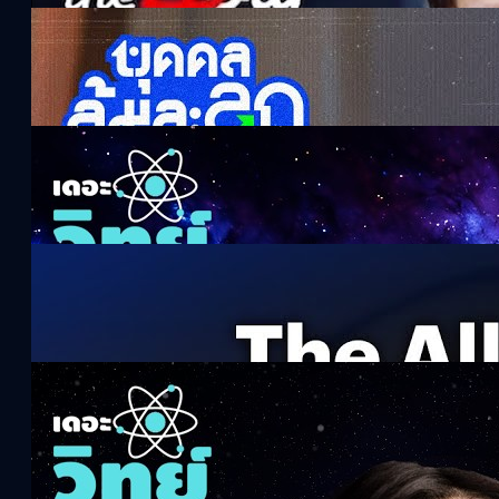
‘อ๊อฟ พงษ์พัฒน์‘ ตัวไม่ไหว แต่
’ใจนักเลง‘ | บุคคลล้มละลุก
124.6k views 2 months ago
เมื่อจักรวาลไม่ได้เงียบอย่างที่คิด |
เดอะวิทย์ด้อม
59.1k views 29 days ago
หนุ่ย พงศ์สุข ขับรถพาไปจิบกาแฟ
ด้วย The All-New NISSAN X-
Trail e-Power x e-4ORCE
383.2k views 6 months ago
ภารกิจค้นหาสิ่งมีชีวิตในทะเลของ
ดวงจันทร์ยูโรปา | เดอะวิทย์ด้อม
90.9k views 4 months ago