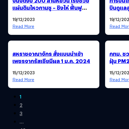
จีนจัดงบ 200 ล้านหยวน เร่งช่วย
การบินไ
แผ่นดินไหวกานซู – ชิงไห่ ฟื้นฟู
บินดูแลล
สาธารณูปโภคพื้นฐาน
83 สายก
19/12/2023
19/12/20
Read More
Read Mor
สหราชอาณาจักร สั่งแบนนำเข้า
กทม. ชว
เพชรจากรัสเซียมีผล 1 ม.ค. 2024
ฝุ่น PM2
15/12/2023
15/12/20
Read More
Read Mor
1
2
3
…