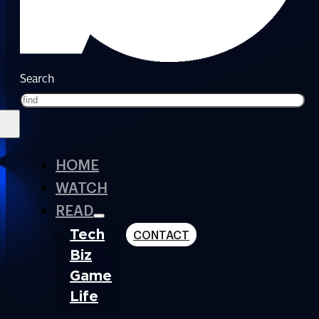
Search
HOME
WATCH
READ
Tech
CONTACT
Biz
Game
Life