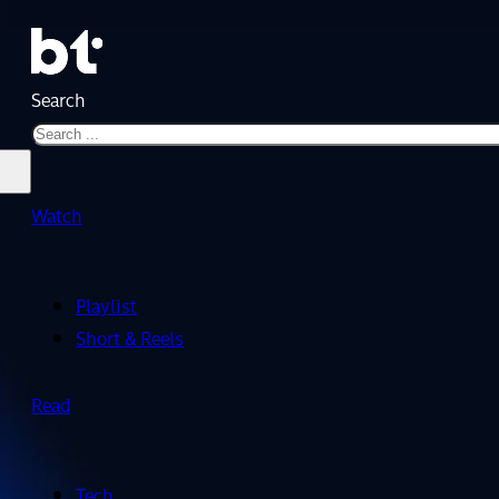
Search
Watch
Playlist
Short & Reels
Read
Tech