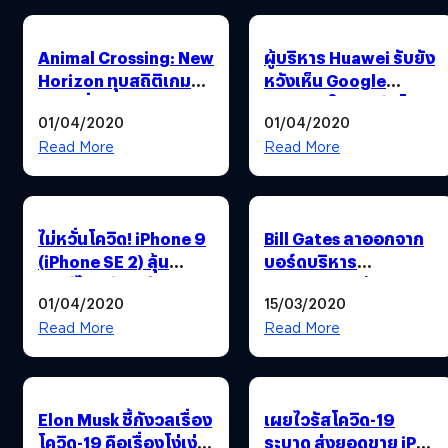
Animal Crossing: New
ผู้บริหาร Huawei รับยัง
Horizon ทุบสถิติเกม
หวังเห็น Google
ขายดีที่สุดของ
Service ในสมาร์ตโฟน
01/04/2020
01/04/2020
Nintendo Switch ใน
Huawei อีกครั้ง
ญี่ปุ่น
Read More
Read More
ไม่หวั่นโควิด! iPhone 9
Bill Gates ลาออกจาก
(iPhone SE 2) ลุ้น
บอร์ดบริหาร
เซอร์ไพรส์เปิดตัว 15
Microsoft แล้ว
01/04/2020
15/03/2020
เม.ย.นี้
Read More
Read More
Elon Musk ชี้กังวลเรื่อง
เผยไวรัสโควิด-19
โควิด-19 คือเรื่องโง่เง่า
ระบาด ส่งยอดขาย iPad