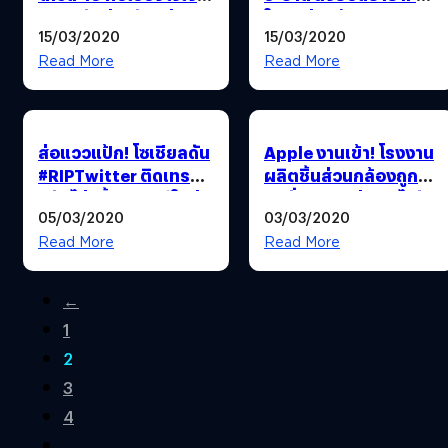
รถชนยังน่ากลัวกว่า
ในจีนท่วมท้นจนขาด
15/03/2020
15/03/2020
เยอะ!
ตลาด
Read More
Read More
ส่อแววแป้ก! โซเชียลดัน
Apple งานเข้า! โรงงาน
#RIPTwitter ติดเทรนด์
ผลิตชิ้นส่วนกล้องถูกสั่ง
หลังไม่ปลื้มฟีเจอร์ใหม่
ปิดชั่วคราวเซ่นพิษไวรัส
05/03/2020
03/03/2020
คล้าย IG Story
โควิด-19
Read More
Read More
←
1
2
3
4
…