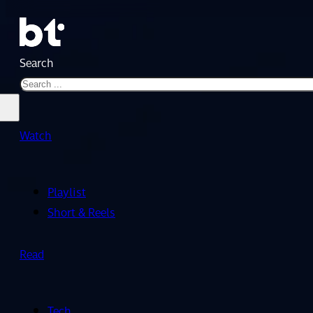
Search
Watch
Playlist
Short & Reels
Read
Tech