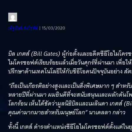
ณัฐพันธ์ ส่งวิรุฬห์
| 15/03/2020
บิล เกตส์ (Bill Gates)
ผู้ก่อตั้งและอดีตซีอีโอไมโ
ไมโครซอฟต์เรียบร้อยแล้วเมื่อวันศุกร์ที่ผ่านมา เพื่อใ
ปรึกษาด้านเทคโนโลยีให้กับซีอีโอคนปัจจุบันอย่าง
สั
“ถือเป็นเกียรติอย่างสูงและเป็นสิ่งพิเศษมาก ๆ สำหรั
หลายปีที่ผ่านมา ผมยินดีที่จะสนับสนุนและผลักดันโ
โลกร้อน เห็นได้ชัดว่ามูลนิธิบิลและเมลินดา เกตส์ (
คุณค่ามากมายสำหรับมนุษย์โลก” นาเดลลา กล่าว
ทั้งนี้ เกตส์ ดำรงตำแหน่งซีอีโอไมโครซอฟต์ตั้งแต่