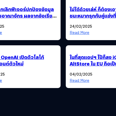
กเลิกฟีเจอร์ปกป้องข้อมูล
ไม่ได้ด้วยเล่ห์ ก็ต้อง
ชอาณาจักร ผลจากข้อเรียก
ชนะหมากรุกกับคู่แข่งที
รัฐบาล
แฮกระบบ
25
24/02/2025
e
Read More
 OpenAI เปิดตัวโลโก้
ในที่สุดแอปฯ โป๊ก็ลง iO
นต์ตัวใหม่
AltStore ใน EU ถือเ
แบบ Native ตัวแรก
025
04/02/2025
e
Read More