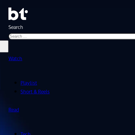
Search
Watch
Playlist
Short & Reels
Read
Tech