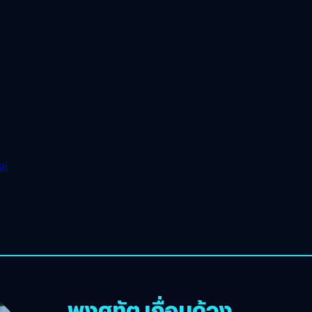
ai
พงศทัต เถื่อนด้วง