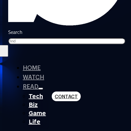
Search
HOME
WATCH
READ
Tech
CONTACT
Biz
Game
Life