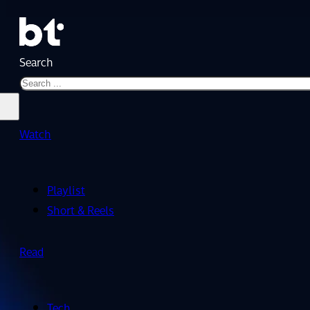
Search
Watch
Playlist
Short & Reels
Read
Tech