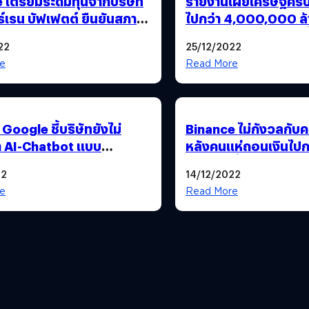
 เตรียมระดมทุนจากบริษัท
รายงานเผยเศรษฐีคริป
์เรน บัฟเฟตต์ ยืนยันสภาพ
ไปกว่า 4,000,000 ล้
ริษัทดีมาก
แล้ว จากตลาดขาลงครั้
22
25/12/2022
e
Read More
ร Google ชี้บริษัทยังไม่
Binance ไม่กังวลกับ
ำ AI-Chatbot แบบ
หลังคนแห่ถอนเงินไป
เหตุไม่คุ้มเสี่ยงถ้าให้
ล้านบาท ย้ำมีเงินสำรอ
22
14/12/2022
ใช้ผิด
e
Read More