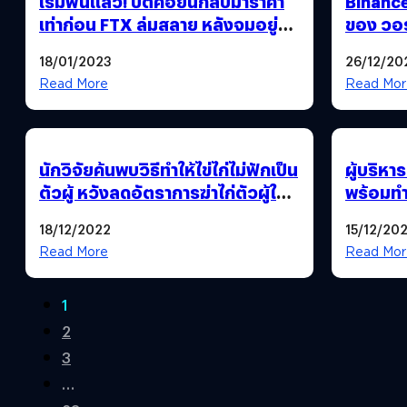
เริ่มฟื้นแล้ว! บิตคอยน์กลับมาราคา
Binance
เท่าก่อน FTX ล่มสลาย หลังจมอยู่กับ
ของ วอร
ขาลงหลายเดือน
การเงินบ
18/01/2023
26/12/20
Read More
Read Mor
นักวิจัยค้นพบวิธีทำให้ไข่ไก่ไม่ฟักเป็น
ผู้บริหา
ตัวผู้ หวังลดอัตราการฆ่าไก่ตัวผู้ใน
พร้อมท
อุตสาหกรรม
ChatGPT 
18/12/2022
15/12/20
ข้อมูลผู้
Read More
Read Mor
1
2
3
…