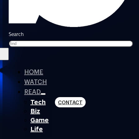
Search
HOME
WATCH
READ
Tech
CONTACT
Biz
Game
Life