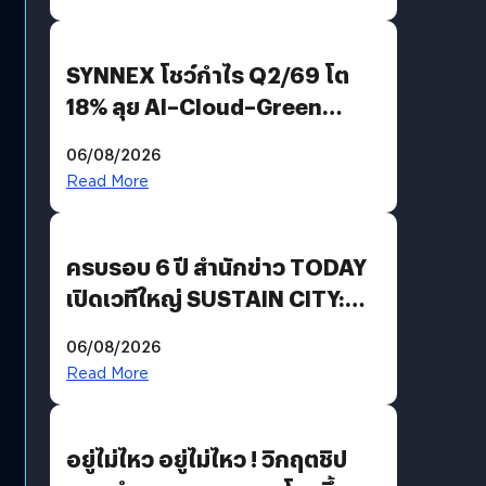
SYNNEX โชว์กำไร Q2/69 โต
18% ลุย AI–Cloud–Green
Energy สร้างฐาน Recurring
06/08/2026
Revenue เร่งเครื่อง New
Read More
Growth Engine พร้อมจ่าย
ปันผล 0.10 บาท/หุ้น
ครบรอบ 6 ปี สำนักข่าว TODAY
เปิดเวทีใหญ่ SUSTAIN CITY:
THE GREEN TRANSITION ถก
06/08/2026
แนวทางปรับตัวสู่เศรษฐกิจสี
Read More
เขียวอย่างยั่งยืน
อยู่ไม่ไหว อยู่ไม่ไหว ! วิกฤตชิป