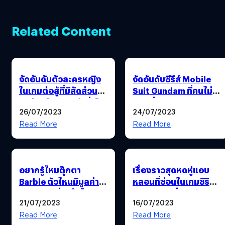
Related Content
จัดอันดับตัวละครหญิง
จัดอันดับซีรีส์ Mobile
ในเกมต่อสู้ที่มีสัดส่วน
Suit Gundam ที่คนไม่
รูปร่างซ่อนรูปกว่าที่เห็น
ชอบที่สุด
26/07/2023
24/07/2023
ภายนอก
Read More
Read More
อยากรู้ไหมตุ๊กตา
เรื่องราวสุดหดหู่แอบ
Barbie ตัวไหนมีมูลค่า
หลอนที่ซ่อนในเกมซีรีส์
ราคาแพงที่สุดในโลก
Pokemon ที่คนสร้าง
21/07/2023
16/07/2023
ตอนนี้
เกมจงใจใส่เอาไว้
Read More
Read More