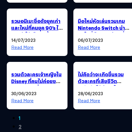
รวมอนิเมะชื่อดังยุคเก่า
มือใหม่หัดเล่นรวมเกม
และใหม่ที่คนยุค 90’s ไม่
Nintendo Switch น่า
แนะนำให้เด็กยุคนี้ดู
สนใจที่เป็นทุกอย่างเพื่อ
14/07/2023
06/07/2023
คุณ
Read More
Read More
รวมตัวละครเจ้าหญิงใน
ไม่คิดว่าจะเกิดขึ้นรวม
Disney ที่คนไม่ค่อยชอบ
ตัวละครที่เสียชีวิต
บทบาทมากที่สุด
กะทันหันได้น่าตกใจคน
30/06/2023
28/06/2023
อ่านคนดูที่สุด
Read More
Read More
1
2