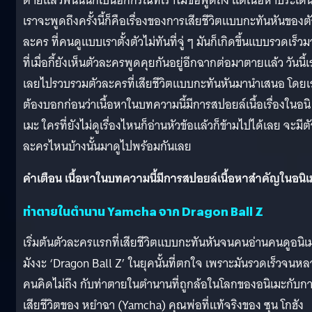
ตายแล้วฟื้นนั่นก็เป็นอีกกรณีที่เราไม่ขอพูดถึง แต่เนื้อหาประเด็น
เราจะพูดถึงครั้งนี้ก็คือเรื่องของการเสียชีวิตแบบกะทันหันของต
ละคร ที่คนดูแบบเราตั้งตัวไม่ทันที่จู่ ๆ มันก็เกิดขึ้นแบบรวดเร็ว
ที่เมื่อกี้ยังเห็นตัวละครพูดคุยกันอยู่อีกฉากต่อมาตายแล้ว วันนี้เ
เลยไปรวบรวมตัวละครที่เสียชีวิตแบบกะทันหันมานำเสนอ โดยเ
ต้องบอกก่อนว่าเนื้อหาในบทความนี้มีการสปอยล์เนื้อเรื่องในอนิ
เมะ ใครที่ยังไม่ดูเรื่องไหนก็อ่านหัวข้อแล้วก็ข้ามไปได้เลย จะมีตั
ละครไหนบ้างนั้นมาดูไปพร้อมกันเลย
คำเตือน เนื้อหาในบทความนี้มีการสปอยล์เนื้อหาสำคัญในอนิเ
ท่าตายในตำนาน Yamcha จาก Dragon Ball Z
เริ่มต้นตัวละครแรกที่เสียชีวิตแบบกะทันหันจนคนอ่านคนดูอนิเ
มังงะ ‘Dragon Ball Z’ ในยุคนั้นที่ตกใจ เพราะมันรวดเร็วจนห
คนคิดไม่ถึง กับท่าตายในตำนานที่ถูกล้อในโลกของอนิเมะกับก
เสียชีวิตของ หยำฉา (Yamcha) คุณพ่อที่แท้จริงของ ซุน โกฮัง