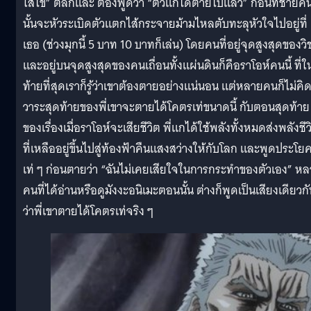
ใส่ไข่” ตลกและ ต้องพูดว่า “ตัวแกได้ตายไปแล้ว” ก่อนที่ชายค
นั้นจะหัวระเบิดตัวแตกไส้กระจายม้ามไหลตับทะลุหัวใจไปอยู่ที่
เธอ (ช่วงมุกนี้ 5 บาท 10 บาทก็เล่น) โดยคนที่อยู่จุดสูงสุดของวิ
และอยู่บนจุดสูงสุดของคนเถื่อนทั้งแผ่นดินก็คือราโอห์คนนี้ ที่ใ
ท้ายที่สุดเราก็รู้ว่าเขาต้องตายอย่างแน่นอน แต่หลายคนก็ไม่คิด
วาระสุดท้ายของพี่เขาจะตายได้โคตรเท่ขนาดนี้ กับตอนสุดท้าย
ของเรื่องเมื่อราโอห์จะเสียชีวิต พี่แกได้ใช้พลังทั้งหมดส่งพลังชีว
ที่เหลืออยู่ขึ้นไปสู่ท้องฟ้าคืนแสงสว่างให้กับโลก และพูดประโย
เท่ ๆ ก่อนตายว่า “ฉันไม่เคยเสียใจในการกระทำของตัวเอง” ห
คนที่ได้อ่านหรือดูมังงะอนิเมะตอนนั้น ต่างก็พูดเป็นเสียงเดียวก
ว่าพี่เขาตายได้โคตรเท่จริง ๆ