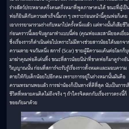
ร่างสัตว์ประหลาดครึ่งคนครึ่งหมาที่พูดภาษาคนได้ ขณะที่ผู้เป็
พ่อก็ยินดีกับความสำเร็จนี้มาก ๆ เพราะก่อนหน้านี้คุณพ่อก็เคย
เอาภรรยามารวมร่างกับหมาไปครั้งหนึ่งแล้ว แต่ทางนั้นก็เสียชีว
ก่อนคราวนี้เลยจับลูกมาทำแบบนี้ต่อ (คุณพ่อและสามียอดเยี่ย
ซึ่งเรื่องราวก็ดำเนินต่อไปเพราะไม่มีทางช่วยสาวน้อยได้นอกจา
ความตาย จนวันหนึ่ง สการ์ (Scar) ชายผู้มีความแค้นต่อโลกก็บุ
มาฆ่าคุณพ่อดีเด่นทิ้ง ขณะที่สาวน้อยนีน่าที่ขาดพ่อก็มาดูร่างอัน
วิญญาณนั้น ก่อนที่สการ์จะรับรู้เรื่องราวทั้งหมดและมอบความ
ตายให้กับเด็กน้อยไปอีกคน เพราะการอยู่ในร่างหมานั้นมันคือ
ความทรมานพอแล้ว การฆ่าน้องก็เป็นทางที่ดีที่สุด นับเป็นการเส
ชีวิตที่หลายคนคิดไม่ถึงจริง ๆ ถ้าใครจิตตกกับเรื่องราวตรงนี้ก็
ขออภัยมาด้วย