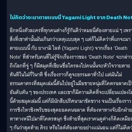
ไม่คิดว่าจะมาตายแบบนี้ Yagami Light จาก Death No
อีกหนึ่งตัวละครที่ทุกคนต่างก็รู้กันดีว่าหมอนี่ต้องตายแน่ ๆ เพร
สิ่งที่เขาทำนั้นมันเกินกว่าเหตุแบบสุด ๆ แต่ก็ไม่คิดว่าพี่แกจะมา
ตายแบบนี้ กับ ยางามิ ไลท์ (Yagami Light) จากเรื่อง ‘Death
Note’ ที่สำหรับคนที่ไม่รู้จักเรื่องราวของ ‘Death Note’ จะกล่าว
ถึงโลกที่จู่ ๆ ก็มีสมุดที่เขียนชื่อใครลงไปคนนั้นจะหัวใจวายตาย
ทันทีในไม่กี่วินาที ซึ่งเรื่องราวก็ดูจะธรรมดาทั่วไป แต่มันไม่
ธรรมดาตรงที่สมุดเล่มนี้ดันไปอยู่ในมือชายหนุ่มที่โคตรฉลาดเป
อันดับต้น ๆ ของประเทศ และเขาก็มีความคิดที่จะเปลี่ยนแปลง
นี้ด้วยสมุดเล่มนี้ แต่ก็มีนักสืบปริศนามาขัดขวาง จนเป็นเรื่องราว
การชิงไหวชิงพริบของสุดยอดคนฉลาด ที่ต้องหาทางจับอีกฝ่าย
หาทางหนีไปมาที่โคตรสนุก ซึ่งท้ายที่สุดเราคนดูต่างก็คิดเหมือ
ๆ กันว่าสุดท้าย คิระ หรือไลท์ต้องตายอย่างแน่นอน แต่ก็ไม่คิดว