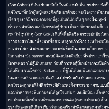
(Son Gohan) ที่ต้องย้อนกลับไปในอดีต สมัยที่นายหยำฉายังเป
แค่โจรป่าที่กลัวผู้หญิงและคิดพัฒนาตัวเอง จนเรื่องราวพัฒนา
เรื่อย ๆ เขาก็มีความสามารถที่สูงเป็นอันดับต้น ๆ ของฝั่งมนุษย์
เรื่องราวดำเนินจนมาถึงการต่อสู้กับชาวไซย่า ที่ทุกคนต่างก็ถ่วง
เวลาให้ ซุน โกคู (Son Goku) ที่เพิ่งฟื้นคืนชีพมาช่วยปกป้องโลก
จากสองชาวไซย่าที่จะมาเพื่อตามหาลูกแก้วมังกร ระหว่างรอโก
ทางชาวไซย่าทั้งสองเลยเอาของเล่นที่เตรียมมาเล่นกับพวกชาว
โลก อย่าง ‘Saibaman’ มนุษย์ดัดแปลงตัวเขียว ที่หยำฉาเราก็ข
โชว์เทพออกไปสู้เป็นคนแรก ก่อนที่การต่อสู้นั้นหยำฉาจะเป็นฝ่
ได้เปรียบ จนเมื่อทาง ‘Saibaman’ ที่สู้ไม่ได้เลยพี่แกก็เลยมากร
โดดเกาะหยำฉาและระเบิดตัวเองไปพร้อมกัน ท่ามกลางความ
ตกใจของทุกคนที่ไม่คิดว่าจะมีตัวละครฝั่งพระเอกมาตายแบบนี
แถมท่าตายของพี่แกก็นอนได้ถูกใจแฟน ๆ เลยมีอนิเมะเรื่องต่า
เอาท่าตายนี้มาล้อ จนมีของเล่นของสะสม (เฉพาะท่าตาย) เป็น
ของตัวเองเลยทีเดียว เรียกว่าตลอดเรื่องทำดีมาตลอดมาดังตร