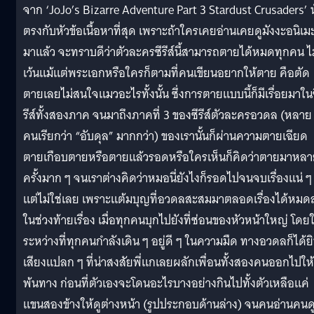
จาก ‘JoJo’s Bizarre Adventure Part 3 Stardust Crusaders’ น
ตรงกับหัวข้อเนื้อหาที่สุด เพราะถ้าใครเคยอ่านเคยดูมังงะอนิเม
มาแล้ว จะทราบดีว่าตัวละครซีรีส์นี้สามารถตายได้หมดทุกคน ไม
เว้นแม้แต่พระเอกหรือใครก็ตามที่คนเขียนอยากให้ตาย คือตัด
ตายเลยไม่สนใจแมวอะไรทั้งนั้น ซึ่งการตายแบบนี้ก็มีเรื่อยมาใน
รีส์ทั้งสองภาค จนมาถึงภาคที่ 3 ของซีรีส์ตัวละครอวดล (หลาย
คนเรียกว่า “อับดุล” มากกว่า) ของเรานั้นก็ผ่านความตายเฉียด
ตายเกือบตายหรือตายแล้วรอดหรือใครเห็นก็คิดว่าตายมาหล
ครั้งมาก ๆ จนเราต่างคิดว่าหมอนี่ยังไงก็รอดไปจนจบเรื่องแน่ ๆ
แต่ไม่ใช่เลย เพราะแต้มบุญที่อวดลสะสมมาตลอดเรื่องได้หมด
ในช่วงท้ายเรื่อง เมื่อทุกคนบุกไปยังที่ซ่อนของหัวหน้าใหญ่ โดย
ระหว่างที่ทุกคนกำลังเดิน ๆ อยู่ดี ๆ ในความมืด ทางอวดลก็ได้ย
เสียงแปลก ๆ ที่น่าสงสัยพี่แกเลยผลักเพื่อนทั้งสองคนออกไปให้
พ้นทาง ก่อนที่ตัวเองจะโดนอะไรบางอย่างกินไปทั้งตัวเหลือแค่
แขนสองข้างให้ดูต่างหน้า (รูปประกอบด้านล่าง) จนคนอ่านคนด