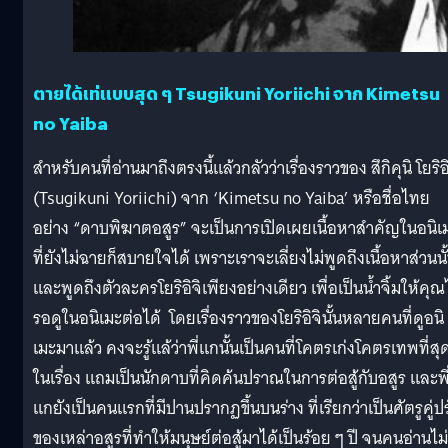
ตายได้เท่แบบสุด ๆ Tsugikuni Yoriichi จาก Kimetsu
no Yaiba
สำหรับคนที่อ่านมาถึงตรงนี้แล้วกลัวว่าเรื่องราวของ สึกิคุนิ โยริอิ
(Tsugikuni Yoriichi) จาก ‘Kimetsu no Yaiba’ หรือชื่อไทย
อย่าง “ดาบพิฆาตอสูร” จะเป็นการเปิดเผยเนื้อหาสำคัญในอนิเ
ที่ยังไม่ฉายก็สบายใจได้ เพราะเราจะเลี่ยงไม่พูดถึงเนื้อหาส่วนนั
และพูดถึงตัวละครโยริอิจิเพียงอย่างเดียว เพื่อเป็นน้ำจิ้มให้คุ
รอดูในอนิเมะต่อได้ โดยเรื่องราวของโยริอิจินั้นหลายคนที่ดูอนิ
เมะมาแล้ว คงจะรู้แล้ว่าพี่แกนั้นเป็นคนที่โคตรเก่งโคตรเทพที่สุ
ในเรื่อง แถมเป็นนักดาบที่คิดค้นปราณในการต่อสู้กับอสูร และพี
แกยังเป็นคนแรกที่มีปานปรากฏขึ้นบนร่าง ที่เรียกว่าเป็นศัตรูคู่ป
ของเหล่าอสูรที่ทำให้มนุษย์ต่อสู้มาได้เป็นร้อย ๆ ปี จนคนอ่านไม่ร