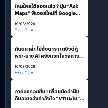
ไหนใครได้ลองแล้ว ? ปุ่ม “Ask
Maps” ฟีเจอร์ใหม่ที่ Google
Maps ใส่ Gemini AI แชตบอตที่
10/08/2026
คุยกับแผนที่ได้แล้ว
Read More
กันตนาล้ำ ไม่ง้อดารา เดบิวต์คู่
พระ-นาง AI ครั้งแรกในวงการ
บันเทิงไทย !
10/08/2026
Read More
ลาด้วยรอยยิ้ม ! เพื่อนนักล่าฝัน
คืนสเตจส่งกำลังใจ “V11 นะโม”
ยุติฝันสัปดาห์ที่ 9 ท่ามกลางความ