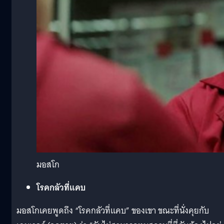
มอสโก
โรคกลัวที่แคบ
มอสโกเคยพูดถึง “โรคกลัวที่แคบ” ของเขา ขณะที่นั่งคุยกับ