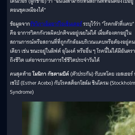
เดนเวอร์ (ลูกชาย) ว่า “ฉันไม่สามารถทนสถานที่ที่ฉันต้องไปอยู่
ตอนขุดเหมืองได้”
ข้อมูลจาก
รัชวิภาเอ็มอาร์ไอเซ็นเตอร์
ระบุไว้ว่า “โรคกลัวที่แคบ”
คือ อาการวิตกกังวลผิดปกติจนอยู่เฉยไม่ได้ เมื่อต้องตกอยู่ใน
สถานการณ์หรือสถานที่ที่ถูกกักล้อมบริเวณแคบหรือต้องอยู่คน
เดียว เช่น ขณะอยู่ในลิฟต์ อุโมงค์ หรืออื่น ๆ โรคนี้ไม่ได้มีอันตร
ถึงชีวิต แต่อาจรบกวนการใช้ชีวิตประจำวันได้
คนสุดท้าย
โมนิกา กัซตามบีด์
(ตัวประกัน) รับบทโดย เอสเธอร์
เซโบ้ (Esther Acebo) กับโรคสต็อกโฮล์ม ซินโดรม (Stockhol
Syndrome)