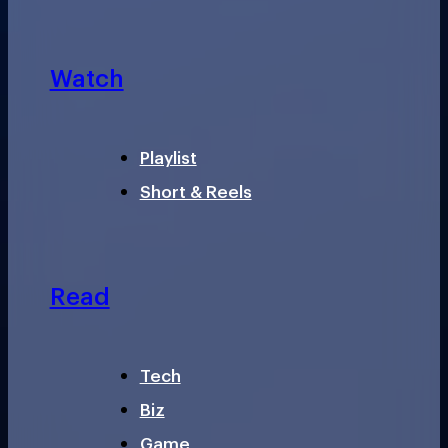
Watch
Playlist
Short & Reels
Read
Tech
Biz
Game