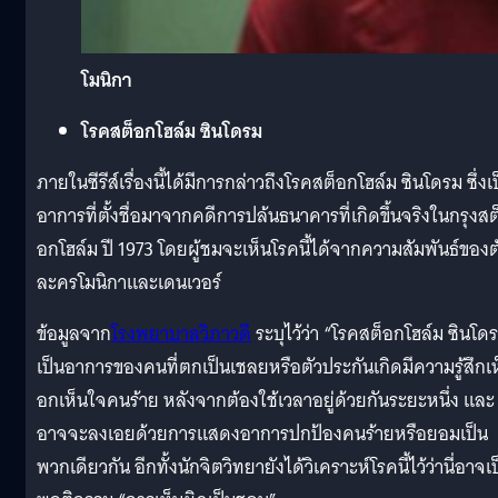
โมนิกา
โรคสต็อกโฮล์ม ซินโดรม
ภายในซีรีส์เรื่องนี้ได้มีการกล่าวถึงโรคสต็อกโฮล์ม ซินโดรม ซึ่งเ
อาการที่ตั้งชื่อมาจากคดีการปล้นธนาคารที่เกิดขึ้นจริงในกรุงสต
อกโฮล์ม ปี 1973 โดยผู้ชมจะเห็นโรคนี้ได้จากความสัมพันธ์ของต
ละครโมนิกาและเดนเวอร์
ข้อมูลจาก
โรงพยาบาลวิภาวดี
ระบุไว้ว่า “โรคสต็อกโฮล์ม ซินโด
เป็นอาการของคนที่ตกเป็นเชลยหรือตัวประกันเกิดมีความรู้สึกเ
อกเห็นใจคนร้าย หลังจากต้องใช้เวลาอยู่ด้วยกันระยะหนึ่ง และ
อาจจะลงเอยด้วยการแสดงอาการปกป้องคนร้ายหรือยอมเป็น
พวกเดียวกัน อีกทั้งนักจิตวิทยายังได้วิเคราะห์โรคนี้ไว้ว่านี่อาจเ