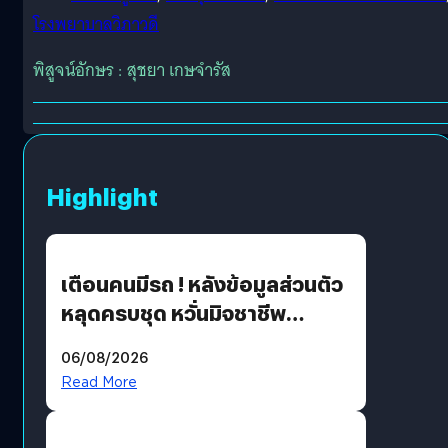
โรงพยาบาลวิภาวดี
พิสูจน์อักษร : สุชยา เกษจำรัส
Highlight
เตือนคนมีรถ ! หลังข้อมูลส่วนตัว
หลุดครบชุด หวั่นมิจชาชีพ
สวมรอย ล่าสุดพบแล้วเกิดจาก
06/08/2026
รหัสผ่านหลุด ไม่ใช่แฮ็กเกอร์
Read More