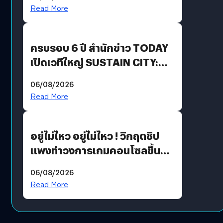
Revenue เร่งเครื่อง New
Read More
Growth Engine พร้อมจ่าย
ปันผล 0.10 บาท/หุ้น
ครบรอบ 6 ปี สำนักข่าว TODAY
เปิดเวทีใหญ่ SUSTAIN CITY:
THE GREEN TRANSITION ถก
06/08/2026
แนวทางปรับตัวสู่เศรษฐกิจสี
Read More
เขียวอย่างยั่งยืน
อยู่ไม่ไหว อยู่ไม่ไหว ! วิกฤตชิป
แพงทำวงการเกมคอนโซลขึ้น
ราคายับ แบบนี้เกมเมอร์อยู่ยังไง
06/08/2026
?
Read More