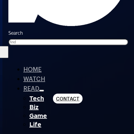
Search
HOME
WATCH
READ
Tech
CONTACT
Biz
Game
Life