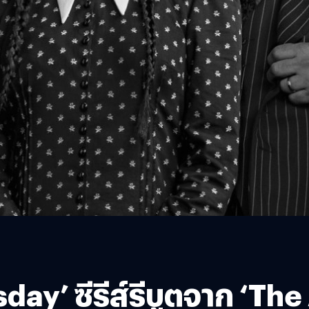
y’ ซีรีส์รีบูตจาก ‘Th