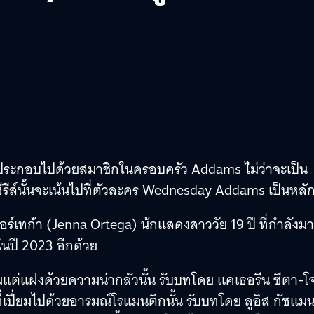
ี่ประกอบไปด้วยสมาชิกในครอบครัว Addams ไ่ม่ว่าจะเป็น
ีส์นั้นจะเน้นไปที่ตัวละคร Wednesday Addams เป็นหลั
์เทก้า (Jenna Ortega) น้กแสดงสาววัย 19 ปี ที่กำลังมา
นปี 2023 อีกด้วย
แต่แฝงด้วยความน่ากลัวนั้น รับบทโดย แคเธอรีน ซีตา-โ
เปี่ยมไปด้วยอารมณ์โรแมนติกนั้น รับบทโดย ลูอิส กัซแม