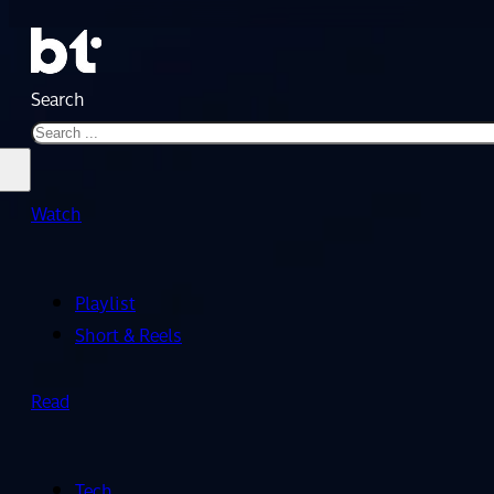
Search
Watch
Playlist
Short & Reels
Read
Tech