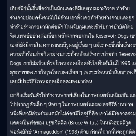
เทียร์นีย์นั้นขึ้นชื่อว่าเป็นนักแสดงที่มีเหตุทะเลาะวิวาท ทำร้าย
ร่างกายบ่อยครั้งจนนับไม่ถ้วน เขาทั้งเคยทำร้ายร่างกายและถูก
ทำร้ายร่างกายมานักต่อนัก โดนจับกุมและเข้ารับการบำบัดโดย
จิตแพทย์อย่างต่อเนื่อง หลังจากจบงานใน Reservoir Dogs เข
เองก็ยังมีงานในวงการฮอลลีวูดอยู่เรื่อย ๆ แม้เขาจะขึ้นชื่อเรื่อง
ความหัวร้อนง่ายก็ตาม จนกระทั่งหลังเสร็จการถ่ายทำ Reservo
Dogs เขาก็ล้มป่วยด้วยโรคหลอดเลือดหัวใจตีบตันในปี 1995 แ
สุขภาพของเขาก็ทรุดโทรมลงเรื่อย ๆ เพราะก่อนหน้านั้นเขาเองก
เคยมีประวัติโรคหลอดเลือดสมองมาก่อน
เขาจึงเริ่มผันตัวไปทำงานพากย์เสียงในภาพยนตร์แอนิเมชัน แล
ไปปรากฏตัวเล็ก ๆ น้อย ๆ ในภาพยนตร์และละครซีรีส์ บทบาท
หนึ่งที่เขามีส่วนร่วมแต่มักไม่ค่อยมีใครรู้ก็คือ เขาได้มีโอกาสร่วม
แสดงเป็นพ่อของ บรูซ วิลลิส (Bruce Willis) ในหนังฮอลลีวูด
ฟอร์มยักษ์ ‘Armageddon’ (1998) ด้วย ก่อนที่ฉากนั้นจะถูกตัด