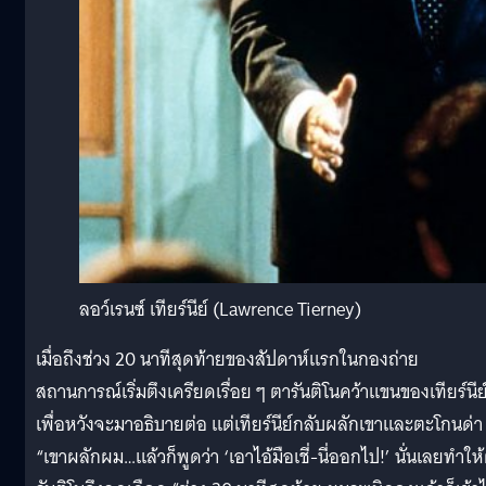
ลอว์เรนซ์ เทียร์นีย์ (Lawrence Tierney)
เมื่อถึงช่วง 20 นาทีสุดท้ายของสัปดาห์แรกในกองถ่าย
สถานการณ์เริ่มตึงเครียดเรื่อย ๆ ตารันติโนคว้าแขนของเทียร์นีย
เพื่อหวังจะมาอธิบายต่อ แต่เทียร์นีย์กลับผลักเขาและตะโกนด่า
“เขาผลักผม…แล้วก็พูดว่า ‘เอาไอ้มือเชี่-นี่ออกไป!’ นั่นเลยทำให