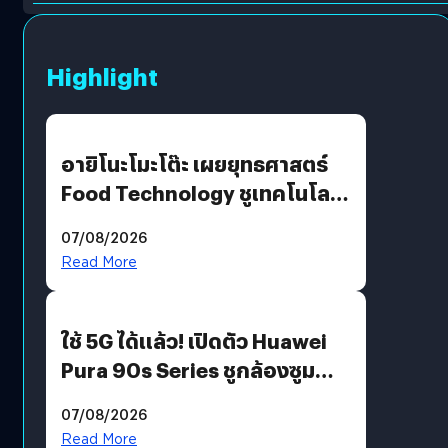
Highlight
อายิโนะโมะโต๊ะ เผยยุทธศาสตร์
Food Technology ชูเทคโนโลยี
“AminoScience” เจาะอินไซต์ผู้
07/08/2026
บริโภคและ B2B
Read More
ใช้ 5G ได้แล้ว! เปิดตัว Huawei
Pura 90s Series ชูกล้องซูม
200 MP ในรุ่นท็อป
07/08/2026
Read More