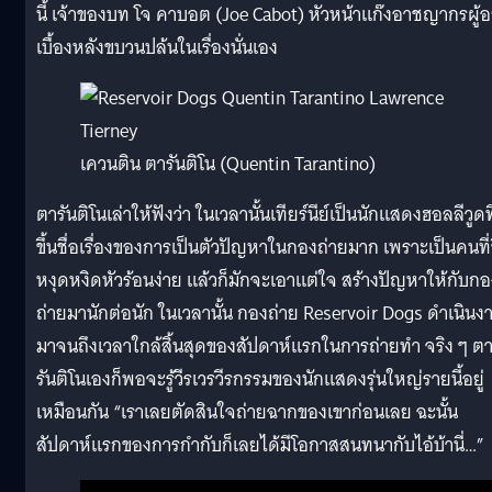
นี้ เจ้าของบท โจ คาบอต (Joe Cabot) หัวหน้าแก๊งอาชญากรผู้อย
เบื้องหลังขบวนปล้นในเรื่องนั่นเอง
เควนติน ตารันติโน (Quentin Tarantino)
ตารันติโนเล่าให้ฟังว่า ในเวลานั้นเทียร์นีย์เป็นนักแสดงฮอลลีวูดที
ขึ้นชื่อเรื่องของการเป็นตัวปัญหาในกองถ่ายมาก เพราะเป็นคนที่ข
หงุดหงิดหัวร้อนง่าย แล้วก็มักจะเอาแต่ใจ สร้างปัญหาให้กับกอ
ถ่ายมานักต่อนัก ในเวลานั้น กองถ่าย Reservoir Dogs ดำเนินง
มาจนถึงเวลาใกล้สิ้นสุดของสัปดาห์แรกในการถ่ายทำ จริง ๆ ต
รันติโนเองก็พอจะรู้วีรเวรวีรกรรมของนักแสดงรุ่นใหญ่รายนี้อยู่
เหมือนกัน “เราเลยตัดสินใจถ่ายฉากของเขาก่อนเลย ฉะนั้น
สัปดาห์แรกของการกำกับก็เลยได้มีโอกาสสนทนากับไอ้บ้านี่…”