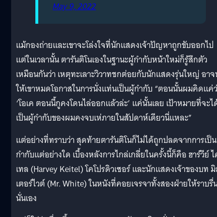
May 9, 2022
แม้กองถ่ายและเขาจะโล่งใจที่นักแสดงเจ้าปัญหาถูกขับออกไป
แต่ในเวลานั้น ตารันติโนเองในฐานะผู้กำกับหน้าใหม่ก็รู้สึกตัว
เหมือนกันว่า เหตุทะเลาะวิวาทชกต่อยกับนักแสดงรุ่นใหญ่ อา
ให้เขาหมดโอกาสในการนั่งแท่นเป็นผู้กำกับ “ตอนนั้นผมคิดแค่ว
‘โอเค ตอนนี้กูคงโดนไล่ออกแล้วล่ะ’ แค่นั้นเลย เป้าหมายที่จะได
เป็นผู้กำกับของผมคงจบเห่ภายในสัปดาห์เดียวนี่แหละ”
แต่อย่างที่ทราบว่า สุดท้ายตารันติโนก็ไม่ได้ถูกปลดจากการเป็นผ
กำกับแต่อย่างใด เบื้องหลังการไกล่เกลี่ยในครั้งนี้ก็คือ ฮาร์วีย์ ไ
เทล (Harvey Keitel) โคโปรดิวเซอร์ และนักแสดงเจ้าของบท มิ
เตอร์ไวต์ (Mr. White) ในหนังที่คอยเจรจาทั้งสองฝ่ายให้ราบรื่
นั่นเอง