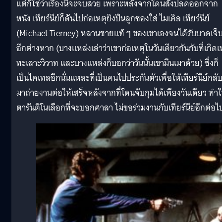
แต่ก็ใช่ว่าเรื่องนี้จะจบสวย เพราะหลังจากโดนสั่งปลดออกจาก
หนัง เทียร์นีย์ก็ดันไปก่อเหตุยิงปืนลูกซองใส่ ไมเคิล เทียร์นีย์
(Michael Tierney) หลานชายแท้ ๆ ของเขาเองจนได้รับบาดเจ็
อีกต่างหาก (บางแหล่งเล่าว่าเขาก่อเหตุในวันเดียวกันกับที่เกิดเ
ทะเลาะวิวาท และบางแหล่งก็บอกว่าวันนั้นเขามึนเมาด้วย) ซึ่งก็
เป็นไคเทลอีกนั่นแหละที่เป็นคนไปประกันตัวเพื่อให้เทียร์นีย์กลั
มาถ่ายงานต่อให้เสร็จหลังจากที่โดนจับกุมได้เพียงวันเดียว ทำใ
ตารันติโนเลือกที่จะบอกศาลา ไม่ขอร่วมงานกับเทียร์นีย์อีกต่อไ