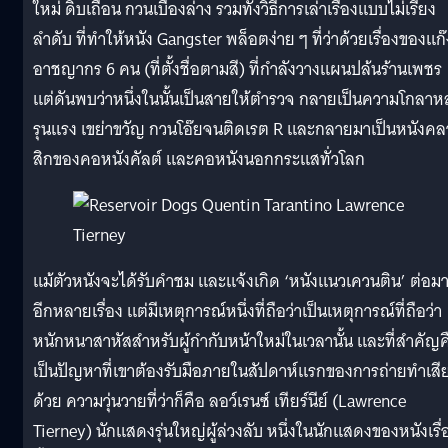
ใหม่ ดิบเถื่อน กวนเบื้องล่าง รวมทั้งวิธีการเล่าเรื่องแบบไม่เรียง
ลำดับ ที่ทำให้หนัง Gangster พล็อตง่าย ๆ ที่ว่าด้วยเรื่องของแก๊
อาชญากร 6 คน (ที่ตั้งชื่อตามสี) ที่กำลังวางแผนปล้นร้านเพชร
แต่ดันพบว่าหนึ่งในนั้นเป็นสายให้ตำรวจ กลายเป็นความโกลาห
รุนแรง เขย่าขวัญ กวนโอ๊ยจนติดเรต R และกลายมาเป็นหนังค
สิกของคอหนังคัลต์ และคอหนังนอกกระแสทั่วโลก
แม้ตัวหนังจะได้รับคำชม และแจ้งเกิด ‘หนังแนวเควนติน’ ต่อม
อีกหลายเรื่อง แต่มีเหตุการณ์หนึ่งที่ถือว่าเป็นเหตุการณ์ที่ถือว่า
หนักหนาสาหัสสำหรับผู้กำกับหน้าใหม่ในเวลานั้น และที่สำคัญค
เป็นปัญหาที่เขาต้องรับมือภายในสัปดาห์แรกของการถ่ายทำเสี
ด้วย ความวุ่นวายที่ว่าก็คือ ลอว์เรนซ์ เทียร์นีย์ (Lawrence
Tierney) นักแสดงรุ่นใหญ่ผู้ล่วงลับ หนึ่งในนักแสดงของหนังเรื่