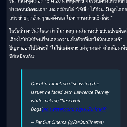
รันติโนถึงจุดเดือด “ช่วง 20 นาทีสุดท้าย ผมระเบิดลงแล้วก็เข้า
ประเคนหมัดซะเลย” และตะโกนไล่ “ไอ้เชี่-! ไอ้อ้วน! มึงถูกไล่อ
แล้ว ย้ายตูดอ้วน ๆ ของมึงออกไปจากกองถ่ายเชี่-นี่ซะ!”
ในวันนั้น ตารันติโนเล่าว่า ทีมงานทุกคนในกองถ่ายล้วนปรบมือส่
เสียงไชโยโห่ร้องเพื่อแสดงความเห็นด้วยที่เขาไล่นักแสดงเจ้า
ปัญหาออกไปได้ซะที “ไม่ใช่แค่ผมนะ แต่ทุกคนต่างก็เกลียดเทีย
นีย์เหมือนกัน”
Quentin Tarantino discussing the
issues he faced with Lawrence Tierney
while making ''Reservoir
Dogs'
pic.twitter.com/WgHUZu4mMP
— Far Out Cinema (@FarOutCinema)