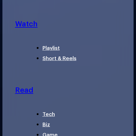
Watch
Playlist
Short & Reels
Read
Tech
Biz
Game