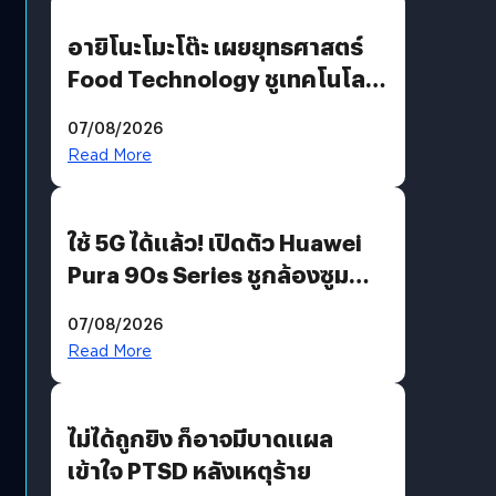
อายิโนะโมะโต๊ะ เผยยุทธศาสตร์
Food Technology ชูเทคโนโลยี
“AminoScience” เจาะอินไซต์ผู้
07/08/2026
บริโภคและ B2B
Read More
ใช้ 5G ได้แล้ว! เปิดตัว Huawei
Pura 90s Series ชูกล้องซูม
200 MP ในรุ่นท็อป
07/08/2026
Read More
ไม่ได้ถูกยิง ก็อาจมีบาดแผล
เข้าใจ PTSD หลังเหตุร้าย