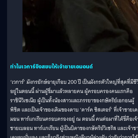
ทำไมเวการ์จึงสยบให้เจ้าชายเอมอนด์
‘เวการ์’ มังกรยักษ์อายุเกือบ 200 ปี เป็นมังกรตัวใหญ่ที่สุดที่มีชี
อยู่ในตอนนี้ ผ่านผู้ขี่มาแล้วหลายคน ผู้ครอบครองคนแรกคือ
ราชินีวิเซเนีย ผู้เป็นทั้งน้องสาวและภรรยาของกษัตริย์เอกอนผู้
พิชิต และเป็นเจ้าของเดิมของดาบ ‘ดาร์ค ซิสเตอร์’ ที่เจ้าชายเด
มอน ทาร์แกเรียนครอบครองอยู่ ณ ตอนนี้ คนต่อมาที่ได้ขี่คือเจ้
ชายเบลอน ทาร์แกเรียน ผู้เป็นบิดาของกษัตริย์วิเซริส และเจ้าช
เดมอนนั่นเอง และก็มาถึงท่านหญิงลีนาผู้ล่วงลับ ว่ากันว่าการใช้