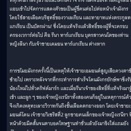
ที่ทุกคนกำลังวุ่นวายและโศกเศร้าจากงานศพของท่านหญิงลีนา
แอบเข้าไปจัดการแสดงตัวขอเป็นผู้ขี่คนต่อไปต่อหน้าเจ้ามังกร
โดยใช้สายเลือดบริสุทธิ์ของวาเลเรียน และทายาทแห่งตระกูลท
แกเรียน เป็นบัตรผ่าน! ซึ่งโดยแท้จริงแล้วสิทธิ์ของผู้ที่จะครอบ
ครองเวการ์ต่อไป คือ รีนา ทาร์แกเรียน บุตรสาวคนโตของท่าน
หญิงลีนา กับเจ้าชายเดมอน ทาร์แกเรียน ต่างหาก
การขโมยมังกรครั้งนี้เป็นเหตุให้เจ้าชายเอมอนด์สูญเสียดวงตาข
ซ้ายไป เพราะหลังจากที่กระทำการสำเร็จโดนมังกรยักษ์พาซิ่งรั
น้องใหม่ไปทั่วดริฟต์มาร์ก และเมื่อรีนาเจ้าของสิทธิ์ที่แท้จริงมารู
เข้า และลูก ๆ ของเจ้าหญิงเรนีราทั้งสองคนก็อยู่ในเหตุการณ์ด้
จึงเกิดเหตุทะเลาะวิวาทกันถึงขั้นเลือดตกยางออก โดยเจ้าชาย
มอนด์โดน เจ้าชายวิเซริสที่2 ลูกชายคนเล็กของเจ้าหญิงเรนีรา 
หน้าด้วยมีดสั้นจนตาบอดโทษฐานทำชั่วแล้วยังมาขิงใส่แถมยัง