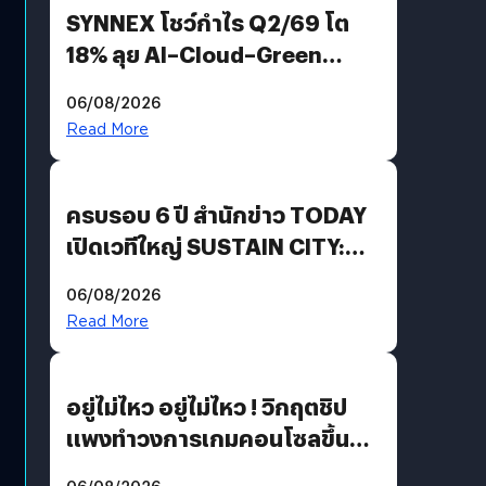
SYNNEX โชว์กำไร Q2/69 โต
18% ลุย AI–Cloud–Green
Energy สร้างฐาน Recurring
06/08/2026
Revenue เร่งเครื่อง New
Read More
Growth Engine พร้อมจ่าย
ปันผล 0.10 บาท/หุ้น
ครบรอบ 6 ปี สำนักข่าว TODAY
เปิดเวทีใหญ่ SUSTAIN CITY:
THE GREEN TRANSITION ถก
06/08/2026
แนวทางปรับตัวสู่เศรษฐกิจสี
Read More
เขียวอย่างยั่งยืน
อยู่ไม่ไหว อยู่ไม่ไหว ! วิกฤตชิป
แพงทำวงการเกมคอนโซลขึ้น
ราคายับ แบบนี้เกมเมอร์อยู่ยังไง
06/08/2026