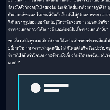
บราวน์เล่าว่า “อย่างแรกเลยคือ ฉันคิดว่าเรื่องราวของเธอ (สเปี
ร์ส) มันดังก้องอยู่ในใจของฉัน ฉันเติบโตขึ้นมาด้วยการดูวิดีโอ ด
สัมภาษณ์ของเธอในตอนที่ฉันยังเด็ก ฉันไม่รู้จักเธอหรอก แต่เว
ที่ฉันมองดูรูปของเธอ ฉันกลับรู้สึกว่าฉันจะสามารถบอกเล่าเรื่อง
ราวของเธอออกมาได้อย่างดี และต้องเป็นเรื่องของเธอเท่านั้น”
พอเรื่องไปถึงหูของสเปียร์ส บอกได้อย่างเดียวเลยว่างานนี้แม่ไม่
ปลื้มหนักมาก! เพราะล่าสุดสเปียร์สได้โพสต์ไอจีพร้อมประโยคฮ
ว่า “ฉันได้ยินว่ามีคนอยากสร้างหนังเกี่ยวกับชีวิตของฉัน… ฉันยัง
ตาย!!!”