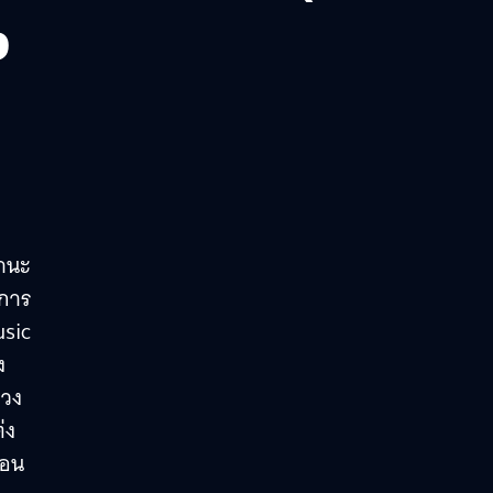
ง
ฐานะ
ะการ
usic
ง
กวง
่ง
่อน