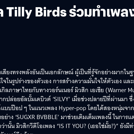
ไมโล Tilly Birds ร่วมทำเพล
งเสียงทรงพลังอันเป็นเอกลักษณ์ ผู้เป็นที่รู้จักอย่างมากใน
จในรูปร่างของตัวเอง การสร้างความมั่นใจให้ตัวเอง แล
ิงเกิลภาษาไทยกับทางวอร์นเนอร์ มิวสิก เอเชีย (Warner M
ากปล่อยอัลบั้มเดบิวต์ ‘SILVY’ เมื่อช่วงปลายปีที่ผ่านมา ซึ่
าวด์แบบป๊อป ๆ ในแนวเพลง Hyper-pop โดยได้สองหนุ่มจา
ไทยอย่าง ‘SUGXR BVBBLE’ มาช่วยเติมเต็มเพลงนี้ ในการแต
านั้น มิวสิกวีดีโอเพลง “IS IT YOU? (เธอใช่มั้ย?)” ยังมีท