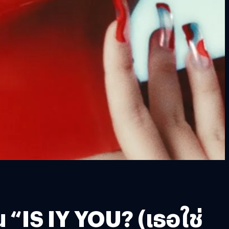
 “IS IY YOU? (เธอใช่