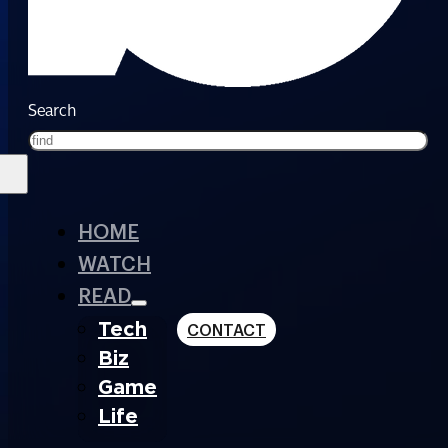
Search
HOME
WATCH
READ
Tech
CONTACT
Biz
Game
Life