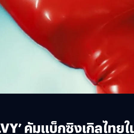
VY’ คัมแบ็กซิงเกิลไทยใน