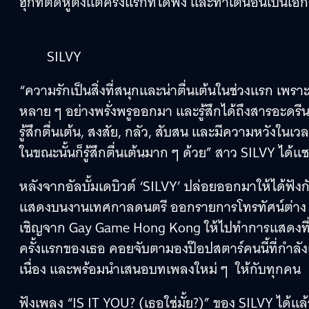
ฮุกที่ติดหูตั้งแต่ครั้งแรกที่ได้ฟัง และท่าเต้นอันเป็นเ
SILVY
“ความรักเป็นสิ่งที่สนุกและน่าตื่นเต้นในช่วงแรก เพราะค
หลาย ๆ อย่างพรั่งพรูออกมา และรู้สึกได้ถึงสารอะดรีน
รู้สึกตื่นเต้น, สงสัย, กลัว, สับสน และมีความหวังใ
ในขณะนั้นก็รู้สึกตื่นเต้นมาก ๆ ด้วย” สาว SILVY ได้
หลังจากอัลบั้มเดบิวต์ ‘SILVY’ ปล่อยออกมาให้ได้ฟั
แสดงบนงานเทศกาลดนตรี ออกรายการโทรทัศน์ต่าง ๆ ร
เชิญจาก Gay Game Hong Kong ให้ไปทำการแสดงที่ป
ครั้งแรกของเธอ คอยจับตามองป๊อปสตาร์คนนี้ที่กำล
เนื่อง และพร้อมนำเสนอบทเพลงใหม่ ๆ ให้กับทุกคน
ฟังเพลง “IS IT YOU? (เธอใช่มั้ย?)” ของ SILVY ได้แล