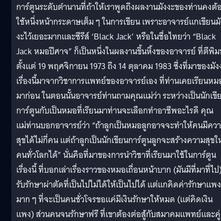
การ์ตูนระดับตำนานที่ถ้าให้เราพูดถึงผลงานมังงะของท่านคงต้
ใช้หนึ่งหน้ากระดาษเต็ม ๆ ในการเขียน เพราะอาจารย์แกเขียนมั
งะไว้เยอะมากและซีรีส์ ‘Black Jack’ หรือในชื่อไทยว่า “Black
Jack หมอปีศาจ” ก็เป็นหนึ่งในผลงานขึ้นหิ้งของอาจารย์ ที่ตีพิม
ตั้งแต่ 19 พฤศจิกายน 1973 ถึง 14 ตุลาคม 1983 ซึ่งที่มาของมัง
เรื่องนี้มาจากวิชาการแพทย์ของอาจารย์เอง ที่ท่านเคยเรียนหม
มาก่อน ในตอนนั้นอาจารย์ท่านถามคุณแม่ว่า ระหว่างเป็นนักเขี
การ์ตูนกับเป็นหมอที่เรียนมาท่านจะเลือกทำอาชีพอะไรดี คุณ
แม่ท่านบอกอาจารย์ว่า “ถ้าลูกเป็นหมอลูกอาจจะทำให้คนมีคว
สุขได้ไม่กี่คน แต่ถ้าลูกเป็นนักเขียนการ์ตูนลูกจะสร้างความสุขให
คนทั่วโลกได้” นั่นคือที่มาของการนำวิชาที่เรียนมาใช้ในการ์ตูน
เรื่องนี้ ที่บอกเล่าเรื่องราวของหมอเถื่อนหน้าบาก (มันมีที่มาที่ไป) 
รับรักษาผ่าตัดที่เป็นไปไม่ได้ให้เป็นไปได้ แต่แกคิดค่ารักษาแพง
มาก ๆ ที่จะเป็นคนชั่วโจรขอแค่มีเงินรักษาให้หมด (แต่คิดเงิน
แพง) ส่วนคนจนรักษาฟรี ที่เขาต้องต่อสู้กับสมาคมแพทย์และคู่