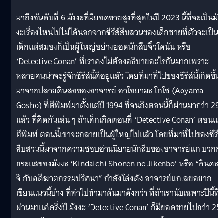
มาถึงอันดับที่ 6 มังงะที่มียอดขายสูงที่สุดในปี 2023 นี้ที่จะเป็นม
งะเรื่องไหนไปไม่ได้นอกจากซีรีส์สืบสวนของเด็กชายที่ตัวจะเป็น
เด็กแต่สมองก็เป็นผู้ใหญ่อย่างยอดนักสืบจิ๋วโคนัน หรือ
‘Detective Conan’ ที่เราคงไม่ต้องอธิบายอะไรกันมากเพราะ
หลายคนน่าจะรู้จักซีรีส์นี้ดีอยู่แล้ว โดยที่มาที่ไปของซีรีส์นี้เกิดขึ้
มาจากปลายดินสอของอาจารย์ อาโอยามะ โกโช (Aoyama
Gosho) ที่ตีพิมพ์มาตั้งแต่ปี 1994 ที่จนถึงตอนนี้ก็ผ่านมากว่า 29
แล้ว ที่คิดกันเล่น ๆ ถ้าเด็กเกิดตอนที่ ‘Detective Conan’ ตอน
ตีพิมพ์ ตอนนี้เขาจะกลายเป็นผู้ใหญ่ไปแล้ว โดยที่มาที่ไปของซีรี
สืบสวนนี้มาจากความชอบอ่านนิยายนักสืบของอาจารย์แก บวกก
กระแสของมังงะ ‘Kindaichi Shonen no Jikenbo’ หรือ “คินดะ
จิ กับคดีฆาตกรรมปริศนา” กำลังโด่งดัง อาจารย์แกเลยอยาก
เขียนแนวนี้บ้าง ที่ทำไปทำมาดันมาดังกว่า ที่ถ้าเรานับเฉพาะปีนี้ที
ผ่านมาแค่ครึ่งปี มังงะ ‘Detective Conan’ ก็มียอดขายไปกว่า 