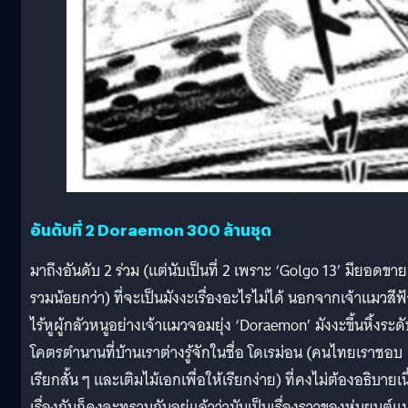
อันดับที่ 2 Doraemon 300 ล้านชุด
มาถึงอันดับ 2 ร่วม (แต่นับเป็นที่ 2 เพราะ ‘Golgo 13’ มียอดขาย
รวมน้อยกว่า) ที่จะเป็นมังงะเรื่องอะไรไม่ได้ นอกจากเจ้าแมวสีฟ
ไร้หูผู้กลัวหนูอย่างเจ้าแมวจอมยุ่ง ‘Doraemon’ มังงะขึ้นหิ้งระด
โคตรตำนานที่บ้านเราต่างรู้จักในชื่อ โดเรม่อน (คนไทยเราชอบ
เรียกสั้น ๆ และเติมไม้เอกเพื่อให้เรียกง่าย) ที่คงไม่ต้องอธิบายเน
เรื่องกันก็คงจะทราบกันอยู่แล้วว่ามันเป็นเรื่องราวของหุ่นยนต์แ