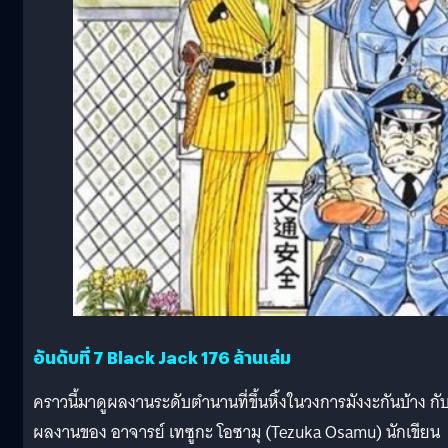
อันดับที่ 7 Black Jack 176 ล้านเล่ม
คราวนี้มาดูผลงานระดับตำนานที่ขึ้นหิ้งในวงการมังงะกันบ้าง กั
ผลงานของ อาจารย์ เทซูกะ โอซามุ (Tezuka Osamu) นักเขียน