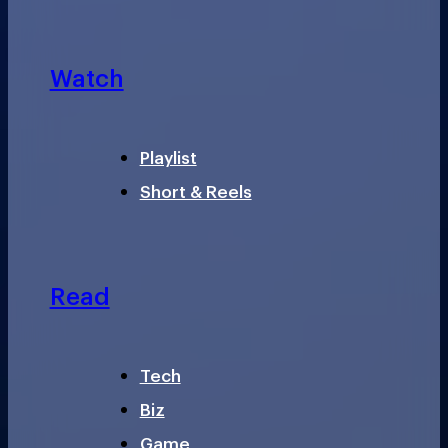
Watch
Playlist
Short & Reels
Read
Tech
Biz
Game