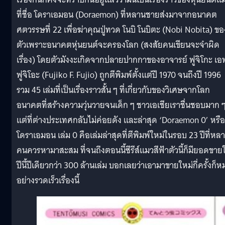
ที่ชื่อ โดราเอมอน (Doraemon) ที่หลานชายส่งมาจากอนาคต
ศตวรรษที่ 22 เพื่อฆ่าคุณปู่ทวด โนบิ โนบิตะ (Nobi Nobita) ขอ
ตัวเพราะอนาคตหุ่นยนต์จะครองโลก (สงสัยคนเขียนจะจำผิด
เรื่อง) โดยตัวมังงะเกิดจากปลายปากกาของอาจารย์ ฟูจิโกะ เอ
ฟูจิโอะ (Fujiko F. Fujio) ถูกตีพิมพ์ตั้งแต่ปี 1970 จนถึงปี 1996
รวม 45 เล่มที่เป็นเรื่องราวสั้น ๆ ที่เกี่ยวกับของวิเศษจากโลก
อนาคตที่สร้างความวุ่นวายจนเด็ก ๆ ชาวเอเชียเราชื่นชอบมาก 
แต่ที่ต่างประเทศกลับไม่ค่อยดัง และล่าสุด ‘Doraemon 0’ หรือ
โดราเอมอน เล่ม 0 คือเล่มล่าสุดที่ตีพิมพ์ใหม่ในรอบ 23 ปีที่หล
คนควรหามาสะสม ที่จนถึงตอนนี้ซีรีส์แมวสีฟ้าตัวนี้ก็มียอดขาย
ปีนี้ปีเดียวกว่า 300 ล้านเล่ม บอกเลยว่าเอามาขายใหม่กี่ครั้งก็
อย่างรวดเร็วเรื่องนี้