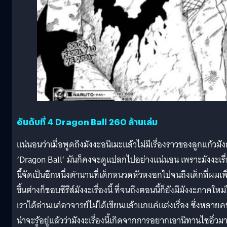
อันดับที่ 4 Dragon Ball 260 ล้านเล่ม
แน่นอนว่าเมื่อพูดถึงมังงะอนิเมะแล้วไม่มีเรื่องราวของลูกแก้วมั
‘Dragon Ball’ มันก็คงจะดูแปลกไปอย่างแน่นอน เพราะมังงะเรื
นี้จัดเป็นอีกหนึ่งตำนานที่เด็กหนวดหัวหงอกไปจนถึงเด็กที่ผมเพิ
ขึ้นต่างก็ชอบซีรีส์มังงะเรื่องนี้ ที่จนถึงตอนนี้ก็ยังมีมังงะภาคใหม่
เราได้อ่านแค่อาจารย์ไม่ได้เขียนแล้วแกแค่แต่งเรื่อง ซึ่งหลายค
น่าจะรู้อยู่แล้วว่ามังงะเรื่องนี้เกิดจากการอยากเอานิทานไซอิ๋วม