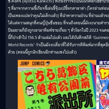
ซึ คังคิจิ (Ryotsu Kankichi) ที่เรื่องราวจะเป็นแนวตลกเฮฮาป่ว
ๆ ที่มาจากความขี้เกียจขี้เล่นขี้จุ๊เบเบ้ขี้หกตาลาล่า (ใครอ่านท่อนน
เป็นเพลงแปลว่าคุณไม่เด็กแล้ว) ที่นำพาความป่วน ที่อ่านแล้วจ
ได้แต่ความสนุกที่คนญี่ปุ่นชื่นชอบ ที่จนถึงตอนนี้มังงะนายตำร
ป้อมยามก็ยังถูกเอามาพิมพ์ขายเรื่อย ๆ ทั่วโลกในปี 2023 จนต
นี้ก็ปาเข้าไป 156.5 ล้านเล่มไปแล้ว และได้บันทึกสถิติ ‘Guinnes
World Records’ ว่าเป็นมังงะเดี่ยวที่ได้รับการตีพิมพ์มากที่สุดอี
ด้วย (ตอนนี้ถูกนักเขียนอีกท่านแซงไปแล้ว)