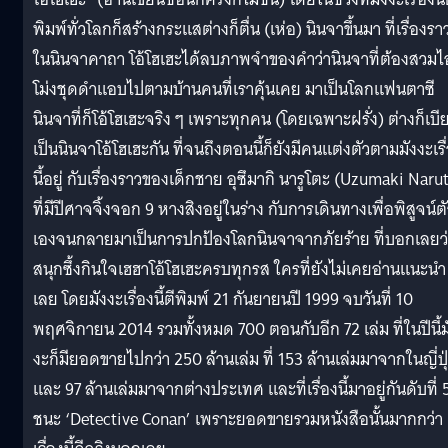
พิมพ์ทั่วโลกก็สร้างกระแสต่างก็ตื่น (เห่อ) นินจาขึ้นมา ที่เรื่องรา
ในนินจาคาถา โอ้โฮเฮะได้ลบภาพจำของคำว่านินจาที่ต้องสวมไอ
โม่งชุดดำแอบไปตามบ้านคนที่เราคุ้นเคย มาเป็นโลกแฟนตาซี
นินจาที่ก็โอ้โฮเฮะจริง ๆ เพราะทุกคน (โดยเฉพาะฝรั่ง) ต่างก็เบี
เป็นนินจาโอ้โฮเฮะกัน ที่จนถึงตอนนี้ก็ยังมีคนแต่งตัวตามมังงะเรื
นี้อยู่ กับเรื่องราวของเด็กชาย อุซึมากิ นารูโตะ (Uzumaki Naru
ที่มีปีศาจจิ้งจอก 9 หางสิงอยู่ในร่าง กับการเดินทางเพื่อพิสูจน์ต
เองจนกลายมาเป็นการปกป้องโลกนินจาจากภัยร้าย ที่บอกเลยว
สนุกซึ้งกินใจเฮฮาโอ้โฮเฮะครบทุกรส ใครที่ยังไม่เคยอ่านแนะนำ
เลย โดยมังงะเรื่องนี้ตีพิมพ์ 21 กันยายนปี 1999 จบวันที่ 10
พฤศจิกายน 2014 รวมทั้งหมด 700 ตอนกับอีก 72 เล่ม ที่ในปีนี้ม
งะก็มียอดขายไปกว่า 250 ล้านเล่ม ที่ 153 ล้านเล่มมาจากในญี่ปุ
และ 97 ล้านเล่มมาจากต่างประเทศ และที่เรื่องนี้มาอยู่กันดับที่ 
ชนะ ‘Detective Conan’ เพราะยอดขายรวมหนังสือนั้นมากกว่า