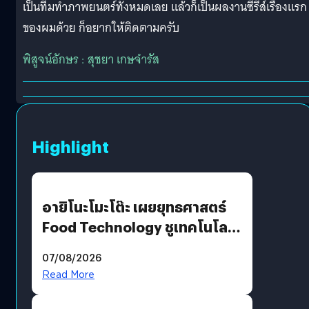
เป็นทีมทำภาพยนตร์ทั้งหมดเลย แล้วก็เป็นผลงานซีรีส์เรื่องแรก
ของผมด้วย ก็อยากให้ติดตามครับ
พิสูจน์อักษร : สุชยา เกษจำรัส
Highlight
อายิโนะโมะโต๊ะ เผยยุทธศาสตร์
Food Technology ชูเทคโนโลยี
“AminoScience” เจาะอินไซต์ผู้
07/08/2026
บริโภคและ B2B
Read More