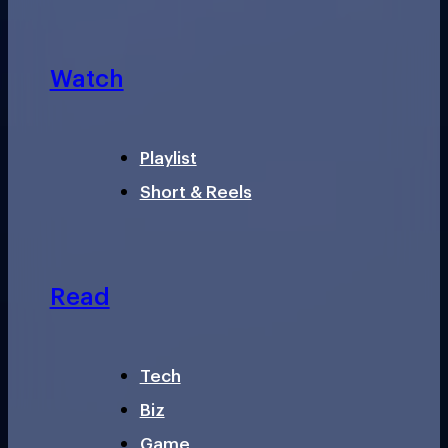
Watch
Playlist
Short & Reels
Read
Tech
Biz
Game