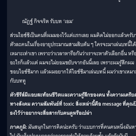
ณัฏฐ์ กิจจริต รับบท ‘เอม’
ส่วนไอซ์ซึเป็นคนที่ผมมองไว้แต่แรกเลย ผมคิดไม่ออกแล้วครับว
ตัวละคนในเรื่องอายุประมาณสามสิบต้น ๆ ใครจะมาเล่นบทนี้ได้
เหมาะเท่าเขา เพราะว่าเวลาหารือกันว่าเราจะหาตัวเลือกอื่น หรื
อะไรก็แล้วแต่ ผมจะไม่ยอมขยับจากอันนี้เลย เพราะผมรู้สึกผม
ชอบไอซ์ซึมาก แล้วผมอยากให้ไอซ์ซึมาเล่นบทนี้ ผมว่าเขาเหมา
กับบททู
ตัวซีรีส์มีแอบสะท้อนชีวิตและความรู้สึกของคน ทั้งความเครีย
ทางสังคม ความสัมพันธ์ที่ toxic สิ่งเหล่านี้คือ message ที่คุณป
ธงไว้ว่าอยากจะสื่อสารกับคนดูหรือเปล่า
ภาคภูมิ:
มันสนุกในการคิดน่ะครับ ว่าแบบการที่คนคนหนึ่งมันห