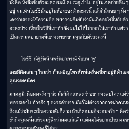
นั่งคิด นั่งซึมซับตัวละคร ผมเปิดประตูเข้าไป อยู่ในเซตถ่ายอื่น ๆ
อยู่ ผมเห็นไอซ์ซึนั่งอยู่ในห้องของตัวละครนี้ แล้วก็นั่งเฉย ๆ นิ่ง 
เดาว่าเขาคงใช้ความคิด พยายามซึมซับว่ามันเกิดอะไรขึ้นกับตัว
ละครบ้าง เนี่ยเป็นวิธีที่เขาทำ ซึ่งผมไม่ได้ไปบอกให้เขาทำ แต่ว่า
เป็นความพยายามที่เขาจะพยายามจูนกับตัวละครนี้
ไอซ์ซึ-ณัฐรัตน์ นพรัตยาภรณ์ รับบท ‘ทู’
เคยมีคิดเล่น ๆ ไหมว่า ถ้าเผอิญโทรศัพท์เครื่องนี้มาอยู่ที่ตัวเอง
คุณจะลบใคร
ภาคภูมิ:
คือผมจริง ๆ น่ะ มันก็คิดแหละ ว่าอยากจะลบใคร แต่ว่
พอจะเอาไปทำจริง ๆ คงจะลำบาก มันก็ไม่ต่างจากการฆ่าคนน
ถึงแม้ว่ามันจะเป็นความลับก็ตาม ถ้าเกิดสมมติจะลบจริง ๆ คิดว่
ถ้าถึงจุดหนึ่งแล้วผมรู้สึกว่าผมแก่แล้ว แต่ผมไม่อยากป่วย ผม
จะเอามาลบตัวเองก็ได้นะ