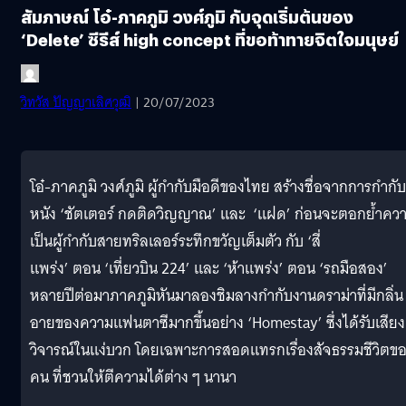
สัมภาษณ์ โอ๋-ภาคภูมิ วงศ์ภูมิ กับจุดเริ่มต้นของ
‘Delete’ ซีรีส์ high concept ที่ขอท้าทายจิตใจมนุษย์
วิทวัส ปัญญาเลิศวุฒิ
| 20/07/2023
โอ๋-ภาคภูมิ วงศ์ภูมิ ผู้กำกับมือดีของไทย สร้างชื่อจากการกำกับ
หนัง ‘ชัตเตอร์ กดติดวิญญาณ’ และ ‘แฝด’ ก่อนจะตอกย้ำคว
เป็นผู้กำกับสายทริลเลอร์ระทึกขวัญเต็มตัว กับ ‘สี่
แพร่ง’ ตอน ‘เที่ยวบิน 224’ และ ‘ห้าแพร่ง’ ตอน ‘รถมือสอง’
หลายปีต่อมาภาคภูมิหันมาลองชิมลางกำกับงานดราม่าที่มีกลิ่น
อายของความแฟนตาซีมากขึ้นอย่าง ‘Homestay’ ซึ่งได้รับเสียง
วิจารณ์ในแง่บวก โดยเฉพาะการสอดแทรกเรื่องสัจธรรมชีวิตข
คน ที่ชวนให้ตีความได้ต่าง ๆ นานา