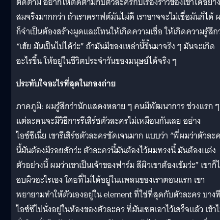
ติดตาม อยากให้ติดตามกับตัวละครกับเรื่องราวของเขาได้อย่า
สมจริงมากกว่า ถ้าเราคราฟต์มันไม่ดี เราอาจจะไม่เชื่อมันก็ได้ 
ก็จำเป็นต้องสร้างมูดและโทนให้เกิดความเชื่อ ให้เกิดความรู้สึกว
“เฮ้ย มันเป็นไปได้ว่ะ” ถ้ามันมีของเหล่านี้ขึ้นมาจริง ๆ มันจะเกิด
อะไรขึ้น ให้อยู่ในชีวิตประจำวันของมนุษย์ได้จริง ๆ
ประทับใจอะไรที่สุดในกองถ่าย
ภาคภูมิ: ผมรู้สึกว่านักแสดงหลาย ๆ คนมีพัฒนาการ ช่วงแรก ๆ
แต่ละคนจะมีวิธีการรีเสิร์ชตัวละครไม่เหมือนกันเลย อย่าง
ไอซ์ซึเนี่ย เขารีเสิร์ชตัวละครชัดเจนมาก แบบว่า “พี่ผมว่าตัวละ
นี้มันต้องมีรอยสักว่ะ ตัวละครนี้มันต้องไว้ผมทรงนี้ มันต้องแต่ง
ตัวอย่างนี้ ผมว่าเขาเป็นเจ้าของฟาร์ม สีผิวเขาต้องเข้มว่ะ” เขาก็
อบผิวอะไรเอง โดยที่ไม่ได้อยู่ในแพลนของเราตอนแรก เขา
พยายามทำให้ตัวเองอยู่ใน element ที่ใช่ที่สุดกับตัวละคร บางท
ไอซ์ซึไปนั่งอยู่ในห้องของตัวละคร ที่มันเซตเอาไว้เสร็จแล้ว เข้า