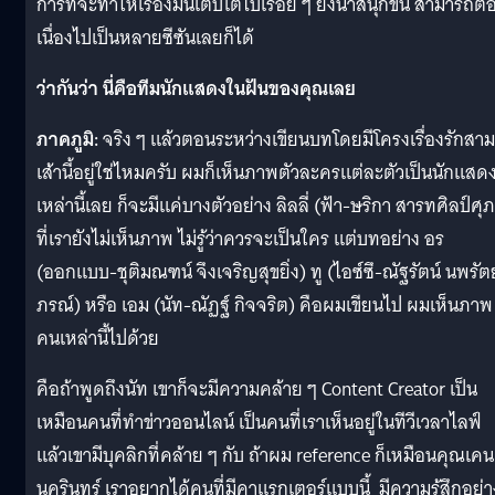
การที่จะทำให้เรื่องมันเติบโตไปเรื่อย ๆ ยิ่งน่าสนุกขึ้น สามารถต่
เนื่องไปเป็นหลายซีซันเลยก็ได้
ว่ากันว่า นี่คือทีมนักแสดงในฝันของคุณเลย
ภาคภูมิ:
จริง ๆ แล้วตอนระหว่างเขียนบทโดยมีโครงเรื่องรักสาม
เส้านี้อยู่ใช่ไหมครับ ผมก็เห็นภาพตัวละครแต่ละตัวเป็นนักแสด
เหล่านี้เลย ก็จะมีแค่บางตัวอย่าง ลิลลี่ (ฟ้า-ษริกา สารทศิลป์ศุ
ที่เรายังไม่เห็นภาพ ไม่รู้ว่าควรจะเป็นใคร แต่บทอย่าง อร
(ออกแบบ-ชุติมณฑน์ จึงเจริญสุขยิ่ง) ทู (ไอซ์ซึ-ณัฐรัตน์ นพรั
ภรณ์) หรือ เอม (นัท-ณัฏฐ์ กิจจริต) คือผมเขียนไป ผมเห็นภาพ
คนเหล่านี้ไปด้วย
คือถ้าพูดถึงนัท เขาก็จะมีความคล้าย ๆ Content Creator เป็น
เหมือนคนที่ทำข่าวออนไลน์ เป็นคนที่เราเห็นอยู่ในทีวีเวลาไลฟ์
แล้วเขามีบุคลิกที่คล้าย ๆ กับ ถ้าผม reference ก็เหมือนคุณเคน
นครินทร์ เราอยากได้คนที่มีคาแรกเตอร์แบบนี้ มีความรู้สึกอย่าง