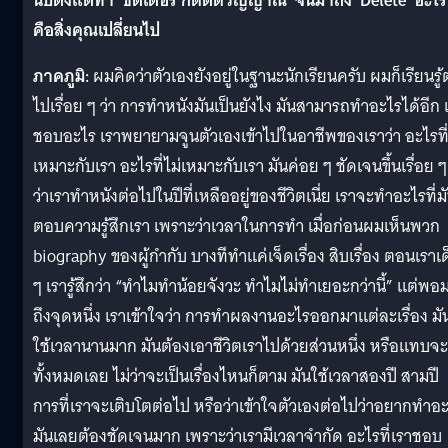
นับตั้งแต่ทำ ‘ชัตเตอร์ กดติดวิญญาณ’ จนมาถึง ‘Delete’ อะไร
คือสิ่งคุณเปลี่ยนไป
ภาคภูมิ:
ผมคิดว่าตัวเองยังอยู่ในฐานะนักเรียนครับ ผมก็เรียนรู้
ไปเรื่อย ๆ ว่า การทำหนังมันเป็นยังไง มันสามารถทำอะไรได้อีก 
ชอบอะไร เราพยายามจูนตัวเองเข้าไปในอาชีพของเราว่า อะไรที
เหมาะกับเรา อะไรที่ไม่เหมาะกับเรา มันค่อย ๆ ชัดเจนขึ้นเรื่อย ๆ
ว่าเราทำหนังต่อไปในปีที่เหลืออยู่ของชีวิตเนี่ย เราจะทำอะไรที่ม
ตอบความรู้สึกเรา เพราะว่าเวลาในการทำ เมื่อก่อนผมเห็นพวก
biography ของผู้กำกับ บางทีทำแค่เจ็ดเรื่อง สิบเรื่อง ตอนเราเ
ๆ เรารู้สึกว่า “ทำไมทำน้อยจังวะ ทำไมไม่ทำเยอะกว่านี้” แต่พอ
ถึงจุดหนึ่ง เราเข้าใจว่า การทำผลงานอะไรออกมาแต่ละเรื่อง มั
ใช้เวลานานมาก มันต้องเอาชีวิตเราไปด้วยส่วนหนึ่ง หรือแทบจะ
ทั้งหมดเลย ไม่ว่าจะเป็นเรื่องไหนก็ตาม มันใช้เวลาสองปี สามปี
การที่เราจะเติบโตต่อไป หรือว่าเข้าใจตัวเองต่อไปว่าอยากทำอ
มันเลยต้องชัดเจนมาก เพราะว่าเรามีเวลาจำกัด อะไรที่เราชอบ