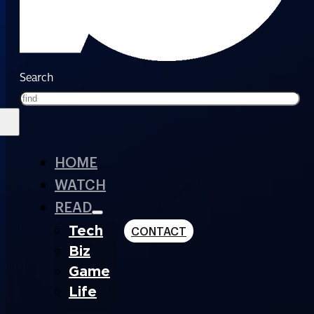
Search
HOME
WATCH
READ
Tech
CONTACT
Biz
Game
Life