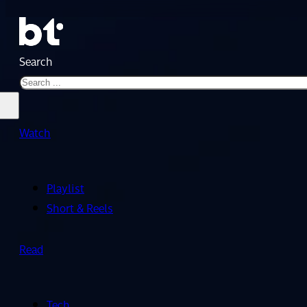
Search
Watch
Playlist
Short & Reels
Read
Tech