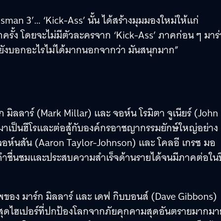
sman 3’… ‘Kick-Ass’ นั้น ได้สร้างมุมมองใหม่ให้แก่
อีกครั้ง โดยจะไม่มีตัวละครจาก ‘Kick-Ass’ ภาคก่อน ๆ มาร
ยังบอกอะไรไม่ได้มากนอกจากว่า มันสนุกมาก”
ิลลาร์ (Mark Millar) และ จอห์น โรมิตา จูเนียร์ (John
ลายมาเป็นฮีโรและต่อสู้กับองค์กรอาชญากรรมยักษ์ใหญ่อย่าง
อร์-จอห์นสัน (Aaron Taylor-Johnson) และ โคลอี เกรซ มอ
บคำชื่นชมและประสบความสำเร็จด้านรายได้จนมีภาคต่อในป
พของ มาร์ก มิลลาร์ และ เดฟ กิบบอนส์ (Dave Gibbons)
ดไฮเปอร์ที่ปกป้องโลกจากภัยคุกคามสุดอันตรายมากมา