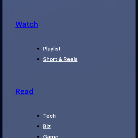
Watch
Playlist
Short & Reels
Read
Tech
Biz
Game