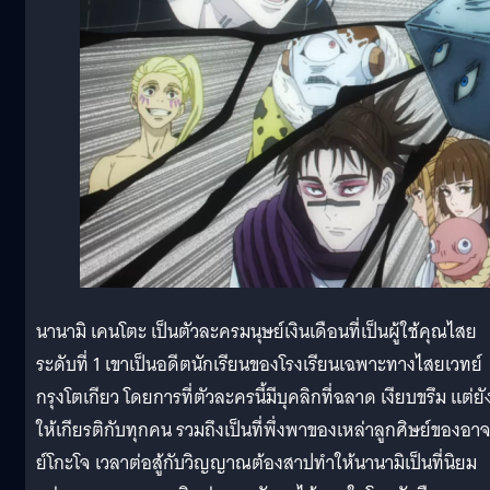
นานามิ เคนโตะ เป็นตัวละครมนุษย์เงินเดือนที่เป็นผู้ใช้คุณไสย
ระดับที่ 1 เขาเป็นอดีตนักเรียนของโรงเรียนเฉพาะทางไสยเวทย์
กรุงโตเกียว โดยการที่ตัวละครนี้มีบุคลิกที่ฉลาด เงียบขรึม แต่ยั
ให้เกียรติกับทุกคน รวมถึงเป็นที่พึ่งพาของเหล่าลูกศิษย์ของอา
ย์โกะโจ เวลาต่อสู้กับวิญญาณต้องสาปทำให้นานามิเป็นที่นิยม