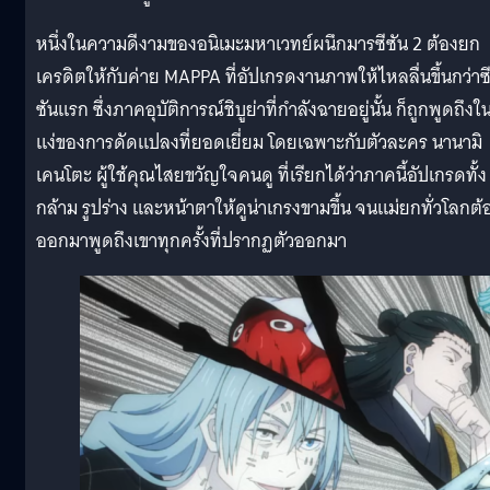
หนึ่งในความดีงามของอนิเมะมหาเวทย์ผนึกมารซีซัน 2 ต้องยก
เครดิตให้กับค่าย MAPPA ที่อัปเกรดงานภาพให้ไหลลื่นขึ้นกว่าซ
ซันแรก ซึ่งภาคอุบัติการณ์ชิบูย่าที่กำลังฉายอยู่นั้น ก็ถูกพูดถึงใ
แง่ของการดัดแปลงที่ยอดเยี่ยม โดยเฉพาะกับตัวละคร นานามิ
เคนโตะ ผู้ใช้คุณไสยขวัญใจคนดู ที่เรียกได้ว่าภาคนี้อัปเกรดทั้ง
กล้าม รูปร่าง และหน้าตาให้ดูน่าเกรงขามขึ้น จนแม่ยกทั่วโลกต้
ออกมาพูดถึงเขาทุกครั้งที่ปรากฏตัวออกมา