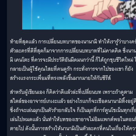
ท้ายที่สุดแล้ว การเปลี่ยนบทบาทของนานามิ ทำให้เรารู้ว่าบางครั
ตัวละครที่ดีที่สุดก็มาจากการเปลี่ยนบทบาทที่ไม่คาดคิด ซึ่งนา
มิ เคนโตะ ที่ควรจะมีประวัติอันมืดมนกว่านี้ ก็ได้ถูกชุบชีวิตใหม่ 
กลายเป็นผู้ใช้คุณไสยที่คนดูรัก กระทั่งการจากไปของเขา ก็ยัง
สร้างแรงกระเพื่อมที่ทรงพลังขึ้นมากมายให้กับซีรีส์
สำหรับผู้เขียนเอง ก็คิดว่าดีแล้วล่ะที่เปลี่ยนบท เพราะถ้าดูตาม
สไตล์ของอาจารย์เกเงะแล้ว อย่างไรแกก็จะเชือดนานามิทิ้งอยู่ด
ซึ่งถ้าจะเล่นมุกเป็นตัวร้ายกลับใจ ก็เป็นมุกที่การ์ตูนโชเน็นทุกเรื่
เล่นไปหมดแล้ว นั่นทำให้บทของเขาอาจไม่อิมแพกต์พอในตอนที
ตายไป ดังนั้นการสร้างให้นานามิเป็นตัวละครที่คนในเรื่องให้คว