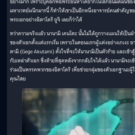
อย่างมาก เพราะบุคลิกพ่อพระอันหาได้ยากในโลกอันมืดมนขอ
มหาเวทย์ผนึกมารนี้ ก็ทำให้เขาเป็นอีกหนึ่งอาจารย์คนสำคัญข
พระเอกอย่างอิตาโดริ ยูจิ เลยก็ว่าได้
ทว่าความจริงแล้ว นานามิ เคนโตะ นั้นไม่ได้ถูกวางแผนให้เป็นฝ่
ของตัวเอกตั้งแต่แรกเริ่ม เพราะในตอนแรกผู้แต่งอย่างเกเงะ อา
ตามิ (Gege Akutami) ตั้งใจที่จะให้นานามิเป็นตัวร้าย และเข้าสู้
กับเหล่าตัวเอก ซึ่งท้ายที่สุดหลังจากกลับใจได้แล้ว นานามิจะเข้
ร่วมเป็นพรรคพวกของอิตาโดริ เพื่อช่วยกลุ่มของตัวเอกฐานะผู้ใ
คุณไสย