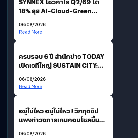
SYNNEX โชว์กำไร Q2/69 โต
18% ลุย AI–Cloud–Green
Energy สร้างฐาน Recurring
06/08/2026
Revenue เร่งเครื่อง New
Read More
Growth Engine พร้อมจ่าย
ปันผล 0.10 บาท/หุ้น
ครบรอบ 6 ปี สำนักข่าว TODAY
เปิดเวทีใหญ่ SUSTAIN CITY:
THE GREEN TRANSITION ถก
06/08/2026
แนวทางปรับตัวสู่เศรษฐกิจสี
Read More
เขียวอย่างยั่งยืน
อยู่ไม่ไหว อยู่ไม่ไหว ! วิกฤตชิป
แพงทำวงการเกมคอนโซลขึ้น
ราคายับ แบบนี้เกมเมอร์อยู่ยังไง
06/08/2026
?