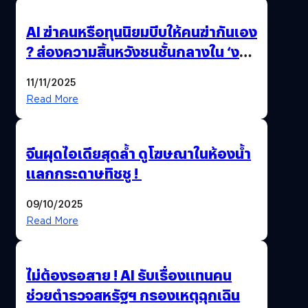
AI ฆ่าคนหรือทุนนิยมบีบให้คนฆ่ากันเอง
? ส่องความสิ้นหวังชนชั้นกลางใน ‘งาน
นี้…ฆ่าเอา’
11/11/2025
Read More
จีนผุดไอเดียสุดล้ำ ดูโฆษณาในห้องน้ำ
แลกกระดาษทิชชู !
09/10/2025
Read More
ไม่ต้องรอสาย ! AI รับเรื่องแทนคน
ช่วยตำรวจสหรัฐฯ กรองเหตุฉุกเฉิน