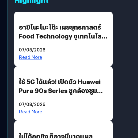
Highlight
อายิโนะโมะโต๊ะ เผยยุทธศาสตร์
Food Technology ชูเทคโนโลยี
“AminoScience” เจาะอินไซต์ผู้
07/08/2026
บริโภคและ B2B
Read More
ใช้ 5G ได้แล้ว! เปิดตัว Huawei
Pura 90s Series ชูกล้องซูม
200 MP ในรุ่นท็อป
07/08/2026
Read More
ไม่ได้ถูกยิง ก็อาจมีบาดแผล