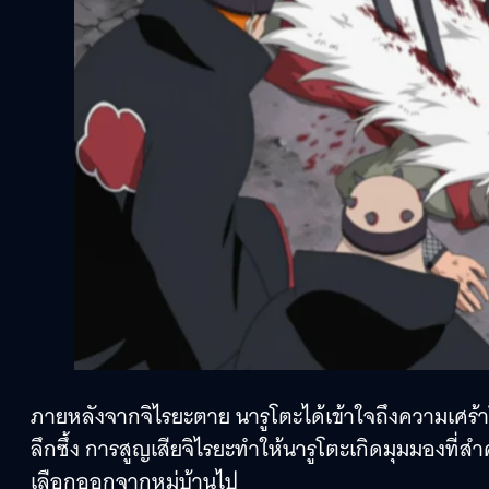
ภายหลังจากจิไรยะตาย นารูโตะได้เข้าใจถึงความเศร้า
ลึกซึ้ง การสูญเสียจิไรยะทำให้นารูโตะเกิดมุมมองที่
เลือกออกจากหมู่บ้านไป