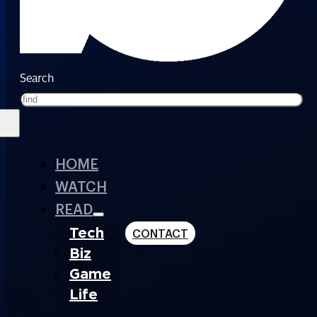
Search
HOME
WATCH
READ
Tech
CONTACT
Biz
Game
Life