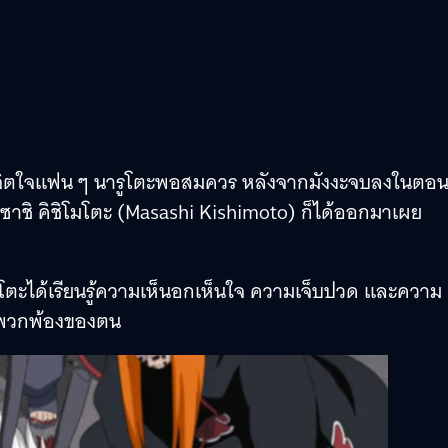
ายจิตใจแฟน ๆ นารูโตะพอสมควร หลังจากมังงะจบลงในตอนท
 มาซาชิ คิชิโมโตะ (Masashi Kishimoto) ก็ได้ออกมาเผย
ูโตะได้เรียนรู้ความเห็นอกเห็นใจ ความเจ็บปวด และความ
ียพวกพ้องของตน