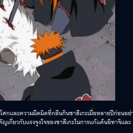
โศกและความมืดมิดที่กลืนกินซาสึเกะเมื่อหลายปีก่อนอย่
สำคัญเกี่ยวกับแรงจูงใจของซาสึเกะในการแก้แค้นอิทาจิและ