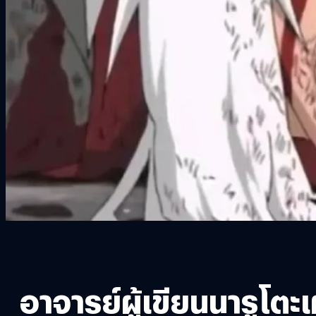
อาจารย์ผู้เขียนนารูโต