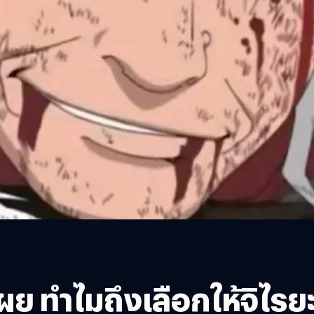
ะเผย ทำไมถึงเลือกให้จิไร