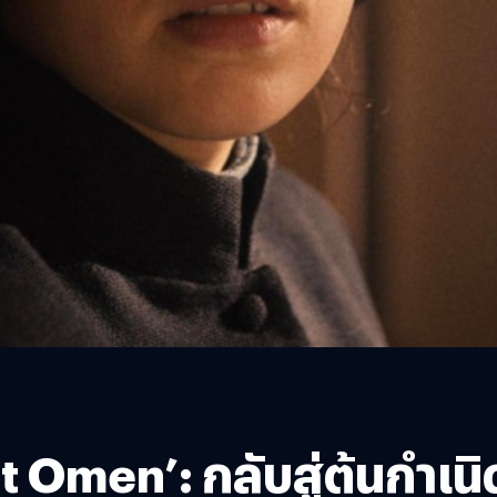
 Omen’: กลับสู่ต้นกำเนิ