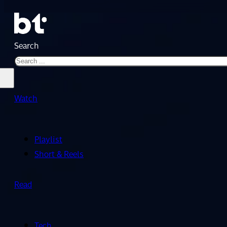
Search
Watch
Playlist
Short & Reels
Read
Tech