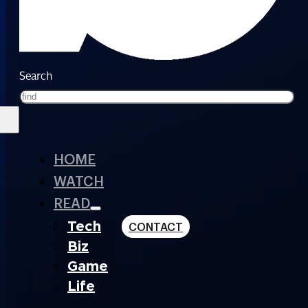
Search
HOME
WATCH
READ
Tech
CONTACT
Biz
Game
Life