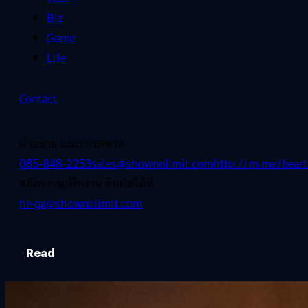
Biz
Game
Life
Contact
ฝ่ายขาย และการตลาด
085-848-2253
sales@shownolimit.com
http://m.me/beart
สมัครงาน/ฝึกงาน ติดต่อได้ที่
hr-ga@shownolimit.com
Read