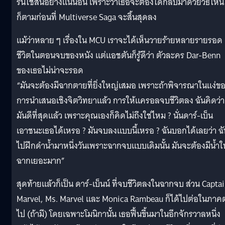
รนไชส์นี้อย่างแน่นอน เพราะว่าเธอจะต้องได้กลับมาด้วยวิธีไหน
ก็ตามก่อนที่ Multiverse Saga จะสิ้นสุดลง
แม้ว่าหลาย ๆ เรื่องใน MCU เราจะได้เห็นวายร้ายหลายรายรอด
ชีวิตในตอนจบของหนัง แต่แอชตันก็รู้ดีว่า ตัวละคร Dar-Benn
ของเธอไม่น่าจะรอด
“มันจะต้องมีฉากตายที่ยิ่งใหญ่เสมอ เพราะถ้าพิจารณาในแง่ข
การนำเสนอเชิงจิตวิทยาแล้ว การให้แครอลจบชีวิตลง ฉันคิดว่า
มันดีที่สุดแล้ว เพราะคุณเองก็คิดไม่ถึงใช่ไหม ? นั่นดาร์-เบ็น
เอาชนะเธอได้เหรอ ? มันจบลงแบบนี้เหรอ ? ฉันบอกได้เลยว่า ฉั
ไปฝึกดำน้ำมาหนึ่งวันเพราะฉากจบแบบเดิมนั้น มันจะต้องมีน้ำใ
ฉากเยอะมาก”
สุดท้ายแล้วก็เป็น ดาร์-เบ็นน์ ที่จบชีวิตลงในฉากจบ ส่วน Capta
Marvel, Ms. Marvel และ Monica Rambeau ก็ได้ไปต่อในภาคต
ไป (ถ้ามี) โดยเฉพาะโมนิกานั้น เธอฟื้นขึ้นมาในอีกจักรวาลหนึ่ง