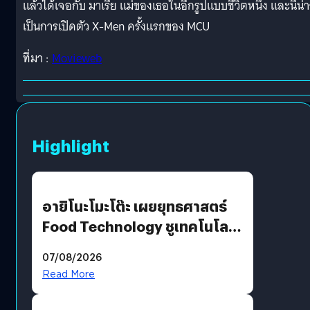
แล้วได้เจอกับ มาเรีย แม่ของเธอในอีกรูปแบบชีวิตหนึ่ง และนี่น่
เป็นการเปิดตัว X-Men ครั้งแรกของ MCU
ที่มา :
Movieweb
Highlight
อายิโนะโมะโต๊ะ เผยยุทธศาสตร์
Food Technology ชูเทคโนโลยี
“AminoScience” เจาะอินไซต์ผู้
07/08/2026
บริโภคและ B2B
Read More