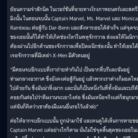
ย้อนความจำสักนิด ในเวอร์ชันที่ฉายทางโรงภาพยนตร์และสตร
มิงนั้น ในตอนจบนั้น Captain Marvel, Ms. Marvel และ Monica
Rambeau ต่อสู้กับ Dar-Benn และสังหารเธอได้สำเร็จ แต่จุดจ
ของเธอนั้นก็ได้ทำให้เกิดช่องโหว่ในพหุจักรวาล ส่งผลให้โมนิกา
ต้องผ่านไปอีกด้านของจักรวาลเพื่อปิดผนึกช่องนั้น ทำให้เธอได้
เจอจักรวาลที่มีเหล่า X-Men มีตัวตนอยู่
“มีตอนจบอีกแบบที่เราถ่ายทำกันไป เป็นฉากที่บรีและฉันอยู่
ท่ามกลางอวกาศ ซึ่งยังคงต่อสู้กันอยู่ แล้วพวกเราต่างก็มอดไหม
ไปด้วยกัน ซึ่งมันน่าทึ่งมาก และนั่นก็เป็นหนึ่งวันที่ทั้งฉันและบรีต
คอยกันต่อไปว่าทีมงานจะเอาไงต่อ ซึ่งมันเหนือจริงแต่ก็สนุกมา
แต่ฉันก็คิดว่าเขาต้องมีแผนอื่นรอไว้แล้วล่ะ”
ต่อให้ฉากจบอีกแบบนั้น ถูกนำมาใช้ และคนดูได้เห็นการตายข
Captain Marvel แต่อย่างไรก็ตาม นั่นไม่ใช่จุดสิ้นสุดของเธอใ