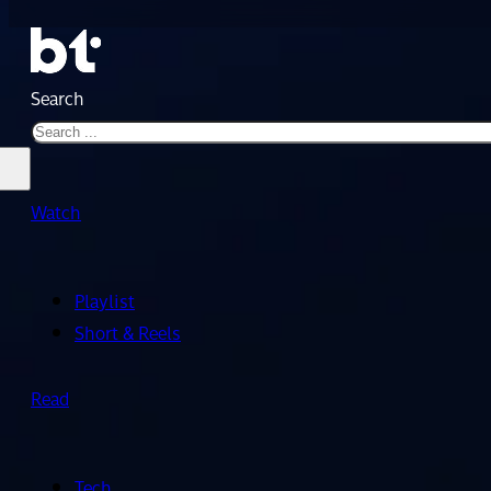
Search
Watch
Playlist
Short & Reels
Read
Tech