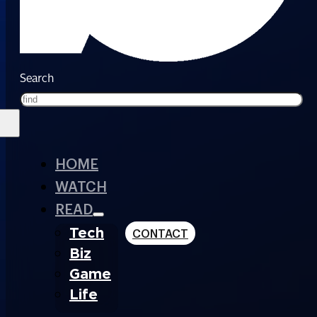
Search
HOME
WATCH
READ
Tech
CONTACT
Biz
Game
Life