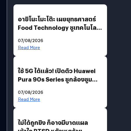
อายิโนะโมะโต๊ะ เผยยุทธศาสตร์
Food Technology ชูเทคโนโลยี
“AminoScience” เจาะอินไซต์ผู้
07/08/2026
บริโภคและ B2B
Read More
ใช้ 5G ได้แล้ว! เปิดตัว Huawei
Pura 90s Series ชูกล้องซูม
200 MP ในรุ่นท็อป
07/08/2026
Read More
ไม่ได้ถูกยิง ก็อาจมีบาดแผล
เข้าใจ PTSD หลังเหตุร้าย