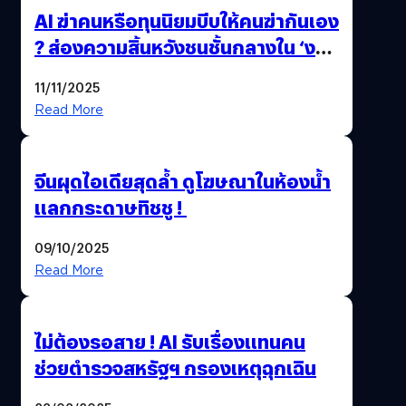
AI ฆ่าคนหรือทุนนิยมบีบให้คนฆ่ากันเอง
? ส่องความสิ้นหวังชนชั้นกลางใน ‘งาน
นี้…ฆ่าเอา’
11/11/2025
Read More
จีนผุดไอเดียสุดล้ำ ดูโฆษณาในห้องน้ำ
แลกกระดาษทิชชู !
09/10/2025
Read More
ไม่ต้องรอสาย ! AI รับเรื่องแทนคน
ช่วยตำรวจสหรัฐฯ กรองเหตุฉุกเฉิน