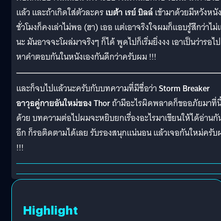
แล้ว และถ้าเกิดใส่ตัวละคร
เบต้า เรย์ บิลล์
เข้ามาด้วยมีหวังหนังก
ชั่วโมงก็คงเล่าไม่พอ (ฮา) เออ แต่เอาจริงใจผมก็แอบรู้สึกว่าไม่แ
นะ มันอาจจะโผล่มาจริงๆ ก็ได้ พูดไปก็เริ่มยิ่งงง เอาเป็นว่ารอไป
หาคำตอบกันในหนังเองกันดีกว่าครับผม !!!
และก็จบไปแล้วนะครับกับบทความที่มีชื่อว่า
Storm Breaker
อาวุธคู่กายอันใหม่ของ Thor
ถ้ามีอะไรผิดพลาดก็ขออภัยมาที่นี
ด้วย บทความต่อไปผมจะหยิบยกเรื่องอะไรมาเขียนให้ได้อ่านกั
อีก ก็รอติดตามได้เลย รับรองสนุกแน่นอน แล้วเจอกันใหม่ครับ
!!!
Highlight