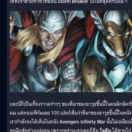
เทพเจ้าสายฟ้าที่ใช้ฆ้อน
Storm Breaker
ไปในที่สุดครับผม !!
และนี่ก็เป็นเรื่องราวคร่าวๆ ของที่มาของอาวุธชิ้นนี้ในคอมิกส์ครั
ผม แต่คอนเฟิร์มเลย 100 เปอร์เซ็นว่าที่มาของอาวุธชิ้นนี้ในหนังท
เรากำลังจะได้เห็นในหนัง
Avengers Infinity War
นั้นไม่เหมือน
คอมิกส์อย่างแน่นอน เพราะอย่างแรกเลยก็คือ
โอดิน
ได้ตายไป