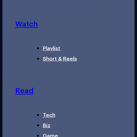
Watch
Playlist
Short & Reels
Read
Tech
Biz
Game