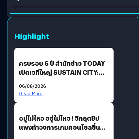
Highlight
ครบรอบ 6 ปี สำนักข่าว TODAY
เปิดเวทีใหญ่ SUSTAIN CITY:
THE GREEN TRANSITION ถก
06/08/2026
แนวทางปรับตัวสู่เศรษฐกิจสี
Read More
เขียวอย่างยั่งยืน
อยู่ไม่ไหว อยู่ไม่ไหว ! วิกฤตชิป
แพงทำวงการเกมคอนโซลขึ้น
ราคายับ แบบนี้เกมเมอร์อยู่ยังไง