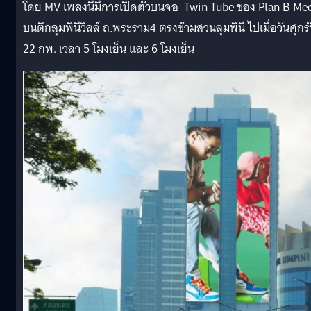
โดย MV เพลงนี้มีการเปิดตัวบนจอ
T
win Tube
ของ
Plan B Me
บนตึกลุมพินีวิลล์
ถ
.
พระราม
4
ตรงข้ามสวนลุมพินี
ไปเมื่อวันศุกร์ท
22
กพ
.
เวลา
5
โมงเย็น
และ
6
โมงเย็น