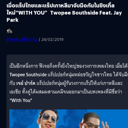
เมื่อแร็ปไทยและแร็ปเกาหลีมาจับมือกันในซิงเกิ้ล
ใหม่“WITH YOU” Twopee Southside Feat. Jay
Park
ธีรพงศ์ เสรีสำราญ
| 24/02/2019
เป็นอีกหนึ่งการ
ฟีเจอริ่งครั้งยิ่งใหญ่ของวงการเพลงไทย
เมื่อโต
Twopee Southside
แร็ปเปอร์หนุ่มหล่อขวัญใจชาวไทย
ได้จับม
กับ
เจย์
ปาร์ค
แร็ปเปอร์หนุ่มผู้รันวงการแร็ปให้แก่เกาหลีและ
เอเชีย ทั้งคู่ได้ผสมผสานเคมีจนออกมาเป็นบทเพลงที่มีชื่อว่า
“With You”