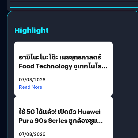
Highlight
อายิโนะโมะโต๊ะ เผยยุทธศาสตร์
Food Technology ชูเทคโนโลยี
“AminoScience” เจาะอินไซต์ผู้
07/08/2026
บริโภคและ B2B
Read More
ใช้ 5G ได้แล้ว! เปิดตัว Huawei
Pura 90s Series ชูกล้องซูม
200 MP ในรุ่นท็อป
07/08/2026