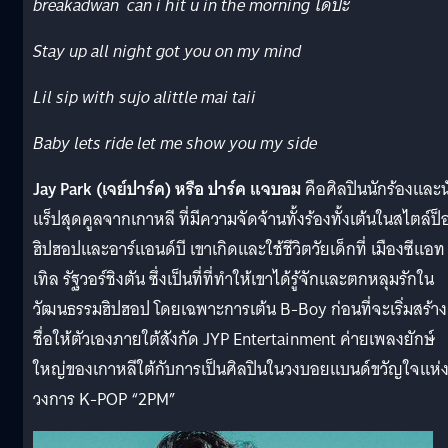
breakadwan
can i hit u in the morning
ได้ปะ
Stay up all night got you on my mind
Lil sip with sujo alittle mai taii
Baby lets ride let me show you my side
Jay Park
(เจย์ปาร์ค)
หรือ
ปาร์ค
แจบอม
คือศิลปินนักร้องและน
แร็ปสุดคูลจากเกาหลี ที่มีความจัดจ้านทั้งร้องทั้งเต้นในสไตล์ป็
ฮิปฮอปและอาร์แอนด์บี เขา
เกิดและใช้ชีวิตวัยเด็กที่
เมืองซีแอท
เทิล
รัฐวอร์ชิงตัน
ซึ่งเป็นที่ที่ทำให้เขาได้รู้จักและตกหลุมรักใน
วัฒนธรรมฮิปฮอป
โดยเฉพาะการเต้น
B-Boy
ก่อนที่จะเริ่มสร้าง
ชื่อให้ตัวเองภายใต้สังกัด
JYP Entertainment
ค่ายเพลงยักษ์
ใหญ่ของเกาหลีใต้กับการเป็นศิลปินใน
วงบอยแบนด์ขวัญใจแห่
วงการ K-POP
“2PM”