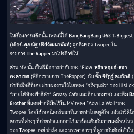
ในเรื่องการผลิตนั้น เพลงนี้ได้
BangBangBang
และ
T-Biggest
(เดียร์-ศุภณัฐ ปรีย์วัฒนานันท์)
ลูกทีมของ Twopee ใน
รายการ
The Rapper
มาโปรดิวซ์ให้
ส่วน
MV
นั้น
เป็นฝีมือการกำกับของ
1Flow หรือ หลุยส์-ธชา
คงคาเขต (
พิธีกรรายการ
TheRapper) กับ
จั๊ก จิรัฎฐ์ สมภักดี
(ผ
กำกับมือดีที่เคยฝากผลงานไว้ในเพลง “จริงๆแล้ว” ของ illslick
“ภายใต้ท้องฟ้าสีดำ” Greasy Cafe และอีกมากมาย)
และทีม
B
8rother
ที่เคยฝากฝีมือไว้ใน MV เพลง
“Aow La Woii”
ของ
Twopee
โดยใช้เทคนิคกรีนสกรีนถ่ายทำในสตูดิโอ แล้วนำวิดีโ
สถานที่ต่างๆ ที่ถ่ายทำแยกเอาไว้ มาซ้อนทับกับภาพเคลื่อนไหว
ของ Twopee
เจย์ ปาร์ค และ บรรดาสาวๆ ที่ดูราวกับยักษ์ตัวให