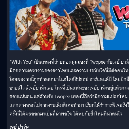
“With You” เป็นเพลงที่ถ่ายทอดมุมมองที่ Twopee กับเจย์ ปาร
มีต่อความสวยงามของสาวไทยและความประทับใจที่มีต่อคนไท
โดยผลงานนี้ถูกทำออกมาในสไตล์ฮิปฮอป อาร์แอนด์บี โดยมีกลิ
อายสไตล์เจย์ปาร์คเลย ใครที่เป็นแฟนของเจย์ปาร์คอยู่แล้วคง
ชอบแน่นอน แต่สำหรับ Twopee เพลงนี้ถือว่ามีความแปลกใหม่
แตกต่างออกไปจากงานเดิมที่เคยทำมา เรียกได้ว่าการฟีเจอริ่ง
ครั้งนี้ได้ผลออกมาเป็นที่น่าพอใจ ได้พบกับสิ่งใหม่ที่น่าสนใจ
เจย์ ปาร์ค