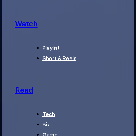
Watch
Playlist
Short & Reels
Read
Tech
Biz
Game