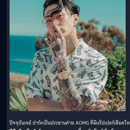
ปัจจุบันเจย์ ปาร์คเป็นประธานค่าย AOMG ที่มีแร็ปเปอร์เลือดให