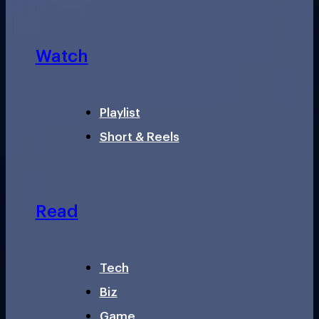
Watch
Playlist
Short & Reels
Read
Tech
Biz
Game