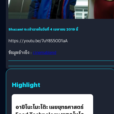
Shazam! จะเข้าฉายในวันที่ 4 เมษายน 2019 นี้
https://youtu.be/7uY8S5OD1aA
ข้อมูลอ้างอิง :
cinemablend
Highlight
อายิโนะโมะโต๊ะ เผยยุทธศาสตร์