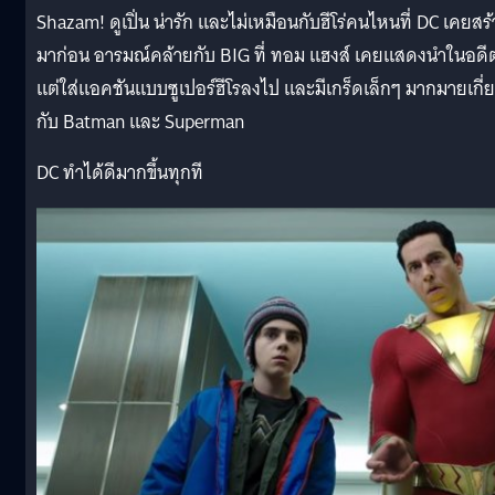
Shazam! ดูเปิ่น น่ารัก และไม่เหมือนกับฮีโร่คนไหนที่ DC เคยสร้
มาก่อน อารมณ์คล้ายกับ BIG ที่ ทอม แฮงส์ เคยแสดงนำในอดี
แต่ใส่แอคชันแบบซูเปอร์ฮีโรลงไป และมีเกร็ดเล็กๆ มากมายเกี่
กับ Batman และ Superman
DC ทำได้ดีมากขึ้นทุกที