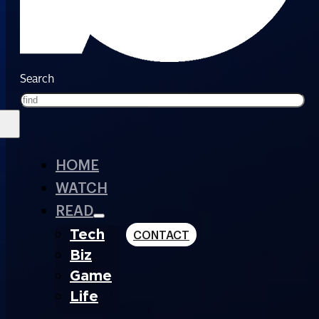
Search
HOME
WATCH
READ
Tech
CONTACT
Biz
Game
Life