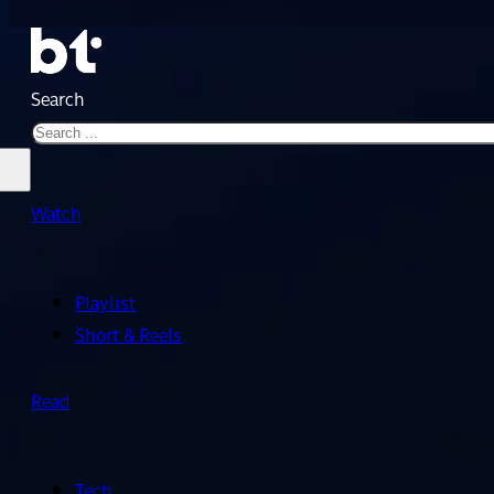
Search
Watch
Playlist
Short & Reels
Read
Tech