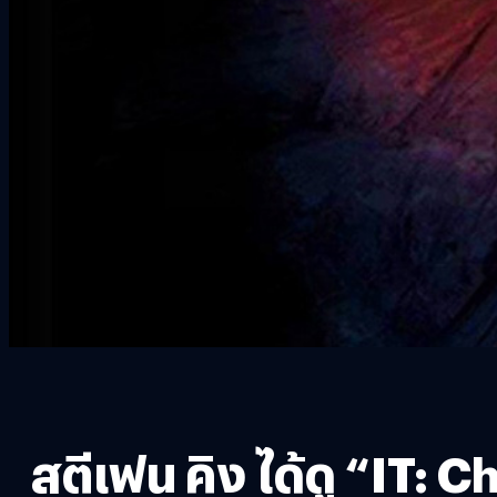
สตีเฟน คิง ได้ดู “IT: