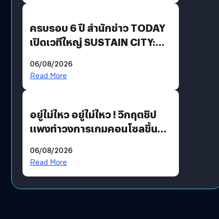
ปันผล 0.10 บาท/หุ้น
ครบรอบ 6 ปี สำนักข่าว TODAY
เปิดเวทีใหญ่ SUSTAIN CITY:
THE GREEN TRANSITION ถก
06/08/2026
แนวทางปรับตัวสู่เศรษฐกิจสี
Read More
เขียวอย่างยั่งยืน
อยู่ไม่ไหว อยู่ไม่ไหว ! วิกฤตชิป
แพงทำวงการเกมคอนโซลขึ้น
ราคายับ แบบนี้เกมเมอร์อยู่ยังไง
06/08/2026
?
Read More