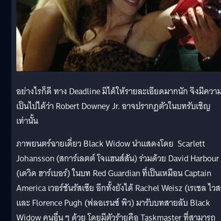
อย่างไรก็ดี ทาง Deadline มิได้ให้รายละเอียดมากนัก จึงมีควา
เป็นไปได้ว่า Robert Downey Jr. อาจปรากฏตัวในบทรับเชิญ
เท่านั้น
ภาพยนตร์ฉายเดี่ยว Black Widow นำแสดงโดย Scarlett
Johansson (สการ์เลตต์ โจแฮนส์สัน) ร่วมด้วย David Harbour
(เดวิด ฮาร์เบอร์) ในบท Red Guardian ที่เป็นเหมือน Captain
America เวอร์ชันรัสเซีย อีกทั้งยังได้ Rachel Weisz (เรเชล ไวส
และ Florence Pugh (ฟลอเรนซ์ พิว) มารับบทสายลับ Black
Widow คนอื่น ๆ ด้วย โดยมีตัวร้ายคือ Taskmaster ที่สามารถ