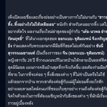
เพิ่งเปิดเผยชื่อและเรื่องย่ออย่างเป็นทางการไปไม่นานกับ
“ฮาวท
ทิ้ง..ทิ้งอย่างไรไม่ให้เหลือเธอ”
หนังรัก สำหรับคนอยากทิ้ง แต่ไม
อยากตัดใจ ผลงานเรื่องใหม่ล่าสุดของผู้กำกับ
“เต๋อ-นวพล ธํา
รัตนฤทธิ์”
ที่ได้นางเอกสุดฮอต
ออกแบบ–ชุติมณฑน์ จึงเจริญส
ยิ่ง
ร่วมแสดงกับพระเอกมากฝีมือที่ก็ฮอตไม่แพ้กันอย่าง
ซันนี่
สุวรรณเมธานนท์
เป็นเรื่องราวของ
จีน (ออกแบบ–ชุติมณฑน์)
หญิงสาววัย 28 ปี ที่วางแผนจะรีโนเวทบ้านให้กลายเป็นออฟฟิศ
สุดมินิมอล แผนการคลีนบ้านสุดที่รกจึงเกิดขึ้น เธอต้องร่วมมือก
พี่ชาย ในการที่จะค่อย ๆ ทิ้งสิ่งของต่าง ๆ ที่ไม่จำเป็นหรือไม่ใช้
แล้วออกจากบ้าน พวกเขาต้องต่อสู้กับแม่ผู้ไม่ยอมทิ้งอะไรสัก
อย่างเลยตามสไตล์คนแก่ที่ชอบเก็บทุกอย่าง รวมถึงต้องต่อสู้กั
จิตใจตัวเองในการที่ต้องเผชิญหน้ากับสิ่งของต่าง ๆ ที่มักมีเรื่อง
ราวอยู่เบื้องหลัง