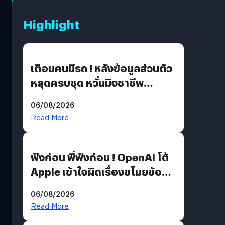
Highlight
เตือนคนมีรถ ! หลังข้อมูลส่วนตัว
หลุดครบชุด หวั่นมิจชาชีพ
สวมรอย ล่าสุดพบแล้วเกิดจาก
06/08/2026
รหัสผ่านหลุด ไม่ใช่แฮ็กเกอร์
Read More
ฟังก่อน พี่ฟังก่อน ! OpenAI โต้
Apple เข้าใจผิดเรื่องขโมยข้อมูล
อีกฝั่งไม่ตอบโต้ แต่ฟ้องต่อ
06/08/2026
Read More