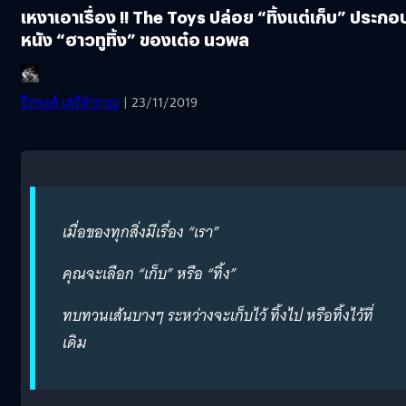
เหงาเอาเรื่อง !! The Toys ปล่อย “ทิ้งแต่เก็บ” ประกอ
หนัง “ฮาวทูทิ้ง” ของเต๋อ นวพล
ธีรพงศ์ เสรีสำราญ
| 23/11/2019
เมื่อของทุกสิ่งมีเรื่อง “เรา”
คุณจะเลือก “เก็บ” หรือ “ทิ้ง”
ทบทวนเส้นบางๆ ระหว่างจะเก็บไว้ ทิ้งไป หรือทิ้งไว้ที่
เดิม