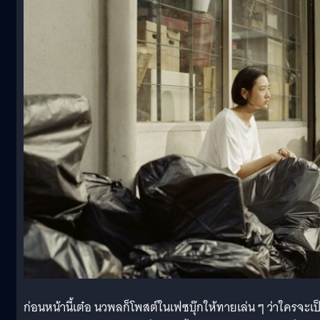
ก่อนหน้านี้เต๋อ นวพลก็โพสต์ในเฟซบุ๊กให้ทายเล่น ๆ ว่าใครจะเป