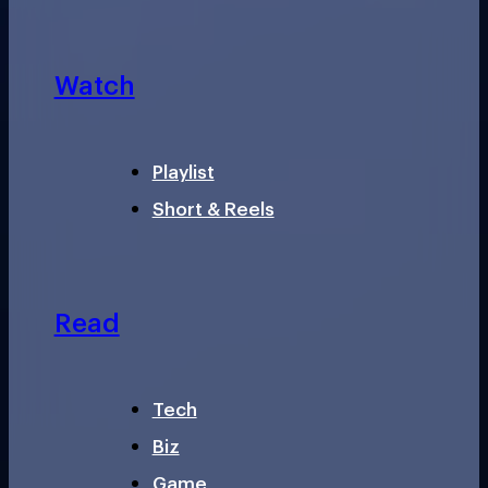
Watch
Playlist
Short & Reels
Read
Tech
Biz
Game