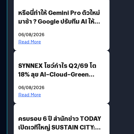
หรือนี่ทำให้ Gemini Pro ตัวใหม่
มาช้า ? Google ปรับทีม AI ให้
Demis Hassabis ลุยพัฒนา
06/08/2026
AGI
Read More
SYNNEX โชว์กำไร Q2/69 โต
18% ลุย AI–Cloud–Green
Energy สร้างฐาน Recurring
06/08/2026
Revenue เร่งเครื่อง New
Read More
Growth Engine พร้อมจ่าย
ปันผล 0.10 บาท/หุ้น
ครบรอบ 6 ปี สำนักข่าว TODAY
เปิดเวทีใหญ่ SUSTAIN CITY: