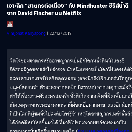
เจาะลึก “ฆาตกรต่อเนื่อง” กับ Mindhunter ซีรีส์น้ำดี
จาก David Fincher บน Netflix
Vinijphat Kanyapong
| 22/12/2019
จิตใจของฆาตกรหรืออาชญากรเป็นอีกโลกหนึ่งที่หนังและซี
รีส์ฮอลลีวูดชอบเข้าไปสำรวจ นัยหนึ่งเพราะเป็นโลกที่รังสรรค์ตั
ละครคาแรกเตอร์โรคจิตสุดหลอน (ลองนึกถึงโจ๊กเกอร์หรือทูเ
มนุษย์สองหน้า ตัวละครจากคอมิก Batman) จากเหตุการณ์จริงท
ทำให้เรื่องราว
-ตัวละครสมจริง ทั้งที่เกิดจากกจิตที่ผิดเพี้ยนก่อใ
เกิดเหตุฆาจกรรมของคนเหล่านี้ต่อเหยื่อมากมาย และอีกนัยหนึ
ก็เป็นโลกที่ผู้ชมทั่วไปสงสัยใคร่รู้ว่า เหตุใดอาชญากรเหล่านั้นถึ
ได้ก่อคดีหฤโหดขึ้นมาได้ ที่มาที่ไปของพวกเขาก่อนจะมาเป็น
อาชญากรนั้นเกิดขึ้นเพราะเหตุใด (
อ่าน 10 ฆาตกรต่อเนื่องสุด