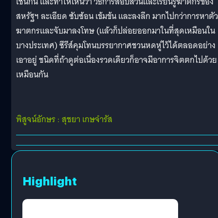
เช่นกัน และทำให้เห็นว่า วิธีการสอบสวนและเรียนรู้ฆาตกรของ
สหรัฐฯ ละเอียด ซับซ้อน เข้มข้น และลงลึก มากไปกว่าการหาตัว
ฆาตกรและจับมาลงโทษ (แล้วก็ปล่อยออกมาในที่สุดเหมือนใน
บางประเทศ) ซีรีส์คุมโทนบรรยากาศชวนหดหู่ไว้ได้ตลอดอย่าง
เอาอยู่ ชนิดที่ถ้าดูต่อเนื่องรวดเดียวก็อาจมีอาการจิตตกไปด้วย
เหมือนกัน
พิสูจน์อักษร : สุชยา เกษจำรัส
Highlight