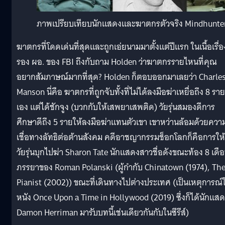
ภาพเปรียบเทียบนักแสดงและฆาตกรตัวจริง Mindhunter 
ฆาตกรที่โดดเด่นที่สุดและถูกเอ่ยนามมาตั้งแต่ปีแรก ในเนื้อเรื่อง
รอง ผอ. ของ FBI ถึงกับถาม Holden ว่าฆาตกรรายไหนที่คุณ
อยากสัมภาษณ์มากที่สุด? Holden ก็ตอบออกมาเลยว่า Charle
Manson นี่คือ ฆาตกรที่ถูกจับทั้งที่ไม่ได้ลงมือฆ่าเหยื่อถึง 8 ราย
เอง แต่ได้ชักจูง (บวกกับให้เสพยาเสพติด) วัยรุ่นสมองดีการ
ศึกษาดีถึง 5 รายให้ลงมือฆ่าแทนตัวเขา เขาหว่านล้อมด้วยควา
เชื่อทางลัทธิต่อต้านสังคม คดีอาชญากรรมช็อกโลกก็คือการให้
วัยรุ่นบุกไปฆ่า Sharon Tate นักแสดงสาวชื่อดังขณะท้อง 8 เดื
ภรรยาของ Roman Polanski (ผู้กำกับ Chinatown (1974), Th
Pianist (2002)) ขณะที่เดินทางไปต่างประเทศ (เป็นเหตุการณ์
หนัง Once Upon a Time in Hollywood (2019) ซึ่งก็ได้นักแส
Damon Herriman มารับบทนี้เช่นเดียวกันกับในซีรีส์)