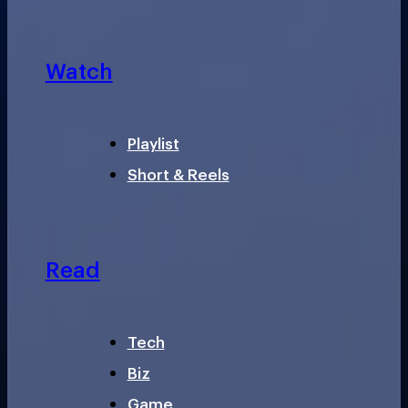
Watch
Playlist
Short & Reels
Read
Tech
Biz
Game