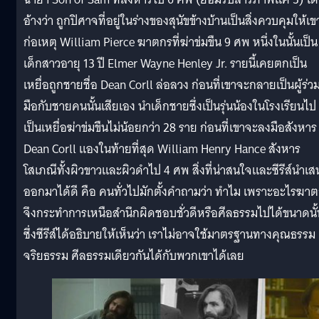
อ้างว่า ถูกปิศาจที่อยู่ในร่างของสุนัขข้างบ้านเป็นสิ่งควบคุมให้เข
ก่อเหตุ William Pierce ฆาตกรที่ฆ่าข่มขืน 9 ศพ หนึ่งในนั้นเป็น
เด็กสาวอายุ 13 ปี Elmer Wayne Henley Jr. รายนี้เคยตกเป็น
เหยื่อถูกชายชื่อ Dean Corll ล่อลวง ก่อนที่เขาจะกลายเป็นผู้ร่ว
มือกับชายคนนั้นเสียเอง นำเด็กชายซึ่งเป็นรุ่นน้องในโรงเรียนไป
เป็นเหยื่อฆ่าข่มขืนไม่น้อยกว่า 28 ราย ก่อนที่เขาจะลงมือสังหาร
Dean Corll เเองในท้ายที่สุด William Henry Hance สังหาร
โสเภณีทั้งผิวขาวและผิวดำไป 4 ศพ สิ่งที่น่าสนใจและซีรีส์นำเ
ออกมาได้ดี คือ คนทั่วไปมักตั้งคำถามว่า ทำไม เพราะอะไรฆา
จึงกระทำการเหนือสำนึกผิดชอบชั่วดีหรือศีลธรรมไปได้ขนาดนั้
ซึ่งซีรีส์ได้อธิบายให้เห็นว่า เราไม่อาจใช้มาตรฐานทางคุณธรรม
จริยธรรม ศีลธรรมเดียวกันได้กับพวกเขาได้เลย