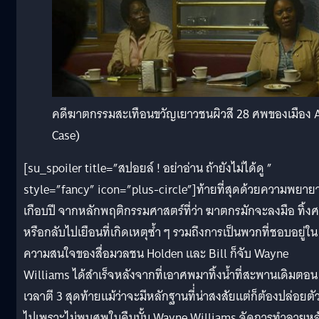
คดีฆาตกรรมสะเทือนขวัญเยาวชนผิวสี 28 ศพของเมือง At
Case)
[su_spoiler title=”สปอยล์ ! อย่าอ่าน ถ้ายังไม่ได้ดู ”
style=”fancy” icon=”plus-circle”]ท้ายที่สุดด้วยความพยาย
เกือบปี จากหลักพฤติกรรมศาสตร์ที่ว่า ฆาตกรมักจะลงมือ ทิ้ง
หรือกลับไปเยือนที่เกิดเหตุซ้ำ ๆ รวมถึงการเป็นพวกที่ชอบอยู่ใน
ความสนใจของสื่อมวลชน Holden และ Bill ก็จับ Wayne
Williams ได้สำเร็จหลังจากที่เอาศพมาทิ้งน้ำที่สะพานเดิมตอน
เวลาตี 3 สุดท้ายแม้ว่าจะมีหลักฐานที่่น่าสงสัยแต่ก็ต้องปล่อยตั
ไปเพราะไม่พบศพในคืนนั้น Wayne Williams จัดการทำลายหล