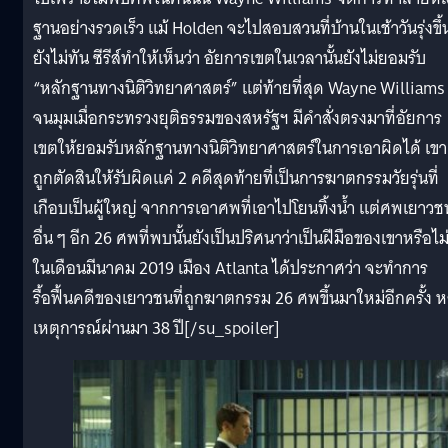
ฐานอย่างรวดเร็ว แม้ Holden จะไปสอบสวนที่บ้านในเช้าวันรุ่งขึ้
ยังไม่ทัน ซีรีส์ทำให้เห็นว่า อัยการเขตในเวลานั้นยังไม่ยอมรับ
“หลักฐานทางนิติวิทยาศาสตร์” แต่ท้ายที่สุด Wayne Williams 
จนมุมเมื่อกระทรวงยุติธรรมของสหรัฐฯ มีคำสั่งตรงมาที่อัยการ
เขตให้ยอมรับหลักฐานทางนิติวิทยาศาสตร์ในการเอาผิดได้ เขา
ถูกตัดสินให้รับผิดแค่ 2 คดีสุดท้ายที่เป็นการฆาตกรรมวัยรุ่นที่
เกือบเป็นผู้ใหญ่ จากการเอาศพที่เอาไปโยนทิ้งน้ำ แต่ศพเยาวช
อื่น ๆ อีก 26 ศพที่พบนั้นยังเป็นปริศนาว่าเป็นฝีมือของเขาหรือไม
ในเดือนมีนาคม 2019 เมือง Atlanta ได้ประกาศว่า จะทำการ
รื้อฟื้นคดีของเยาวชนที่ถูกฆาตกรรม 26 ศพขึ้นมาใหม่อีกครั้ง ห
เหตุการณ์ผ่านมา 38 ปี[/su_spoiler]