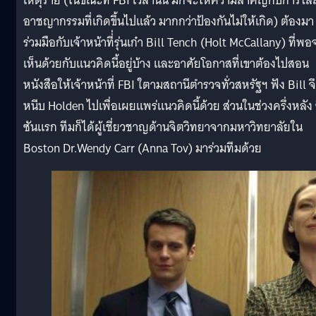
เหตุร้าย (ในขณะที่ FBI เวลานั้น มักจะให้ความสำคัญกับการไล่ล
อาชญากรรมที่เกิดขึ้นไปแล้ว มากกว่าป้องกันไม่ให้เกิด) ต้องมา
ร่วมมือกับเจ้าหน้าที่่รุ่นเก๋า Bill Tench (Holt McCallany) ที่พอ
เห็นด้วยกับแนวคิดนี้อยู่บ้าง และอาศัยโอกาสที่เขาต้องไปสอน
หนังสือให้เจ้าหน้าที่ FBI ใตามสถานีตำรวจทั่วสหรัฐฯ ฟัง Bill จ
หนีบ Holden ไปเพื่อเผยแพร่แนวคิดนี้ด้วย ส่วน
ในช่วงครึ่งหลัง 
ซันแรก ทีมก็ได้ผู้เชี่ยวชาญด้านจิตวิทยาจากมหาวิทยาลัยใน
Boston Dr.Wendy Carr (Anna Tov) มาร่วมทีมด้วย