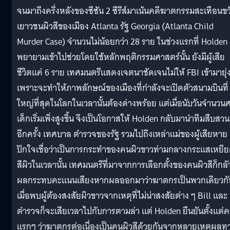
จนมาถึงครึ่งหลังของซีซัน 2 ซีรีส์มาเน้นคดีฆาตกรรมสะเทือนข
เยาวชนผิวสีของเมือง Atlanta รัฐ Georgia (Atlanta Child
Murder Case) จำนวนไม่น้อยกว่า 28 ราย ในช่วงแรกที่ Holden
พยายามเข้าไปช่วยโดยใช้หลักพฤติกรรมศาสตร์นั้น ยังมีผู้เสีย
ชีวิตแค่ 6 ราย เท
ศมนตรีแสดงเจตนาชัดเจนไม่ให้ FBI เข้ามายุ่
เพราะจะทำให้ภาพลักษณ์ของเมืองที่กำลังจะเปิดตัวสนามบินที่
ใหญ่ที่สุดในโลกในเวลานั้นต้องด่างพร้อย แต่เมื่อนับวันจำนวน
เด็กเริ่มเพิ่งสูงขึ้น จึงเป็นโอกาสให้ Holden กลับมานำทีมสืบสวน
อีกครั้ง เทศบาล ตำรวจของรัฐ รวมไปถึงเหล่าแม่ของผู้เสียหาย
ปักใจเชื่อว่าเป็นการกระทำของคนผิวขาวท่ามกลางกระแสเหยี
สีผิวในเวลานั้น เทศมนตรีที่มาจากการเลือกตั้งของคนผิวสีก็กลั
ผลกระทบคะแนนเสียงหากผลออกมาว่าฆาตกรเป็นพวกเดียวกั
เมื่อพบผู้ต้องสงสัยผิวขาวจากเหตุที่ไม่น่าสงสัยต่าง ๆ Bill และ
ตำรวจก็จะเสียเวลาไปกับการตามล่า แต่ Holden ยืนยันตั้งแต่คร
แรกๆ ว่าฆาตกรต่อเนื่องเป็นคนผิวสีด้วยกันจากหลายเหตุผลท