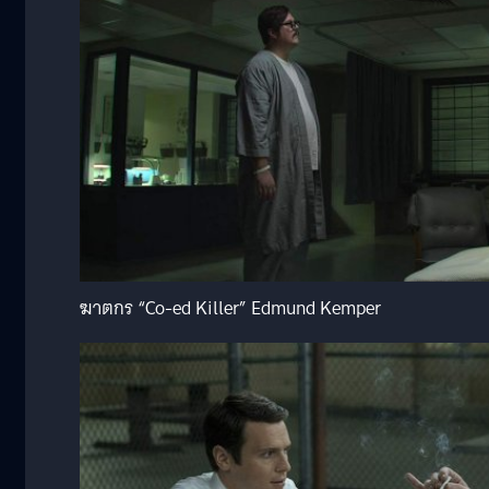
ฆาตกร “Co-ed Killer” Edmund Kemper