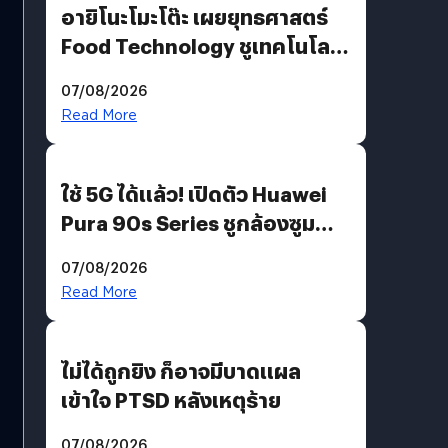
อายิโนะโมะโต๊ะ เผยยุทธศาสตร์
Food Technology ชูเทคโนโลยี
“AminoScience” เจาะอินไซต์ผู้
07/08/2026
บริโภคและ B2B
Read More
ใช้ 5G ได้แล้ว! เปิดตัว Huawei
Pura 90s Series ชูกล้องซูม
200 MP ในรุ่นท็อป
07/08/2026
Read More
ไม่ได้ถูกยิง ก็อาจมีบาดแผล
เข้าใจ PTSD หลังเหตุร้าย
07/08/2026