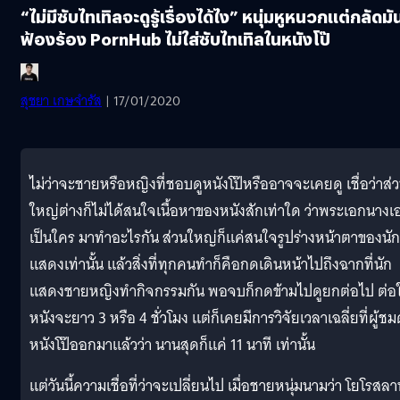
“ไม่มีซับไทเทิลจะดูรู้เรื่องได้ไง” หนุ่มหูหนวกแต่กลัดมั
ฟ้องร้อง PornHub ไม่ใส่ซับไทเทิลในหนังโป๊
สุชยา เกษจำรัส
| 17/01/2020
ไม่ว่าจะชายหรือหญิงที่ชอบดูหนังโป๊หรืออาจจะเคยดู เชื่อว่าส่
ใหญ่ต่างก็ไม่ได้สนใจเนื้อหาของหนังสักเท่าใด ว่าพระเอกนางเ
เป็นใคร มาทำอะไรกัน ส่วนใหญ่ก็แค่สนใจรูปร่างหน้าตาของนัก
แสดงเท่านั้น แล้วสิ่งที่ทุกคนทำก็คือกดเดินหน้าไปถึงฉากที่นัก
แสดงชายหญิงทำกิจกรรมกัน พอจบก็กดข้ามไปดูยกต่อไป ต่อใ
หนังจะยาว 3 หรือ 4 ชั่วโมง แต่ก็เคยมีการวิจัยเวลาเฉลี่ยที่ผู้ชม
หนังโป๊ออกมาแล้วว่า นานสุดก็แค่ 11 นาที เท่านั้น
แต่วันนี้ความเชื่อที่ว่าจะเปลี่ยนไป เมื่อชายหนุ่มนามว่า โยโรสล