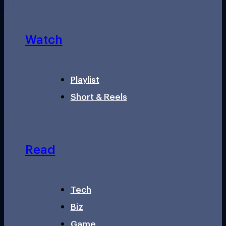
Watch
Playlist
Short & Reels
Read
Tech
Biz
Game