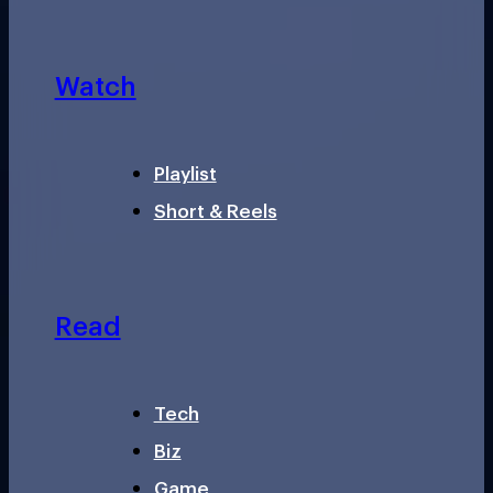
Watch
Playlist
Short & Reels
Read
Tech
Biz
Game