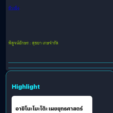
อ้างอิง
พิสูจน์อักษร : สุชยา เกษจำรัส
Highlight
อายิโนะโมะโต๊ะ เผยยุทธศาสตร์