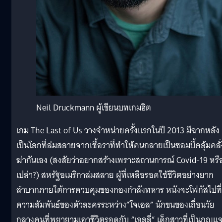
Neil Druckmann ผู้เขียนบทเกมฮิต
เกม
The Last of Us วางจำหน่ายครั้งแรกในปี 2013 มีฉากหลัง
เป็นโลกที่ล่มสลายจากเชื้อราที่ทำให้คนกลายเป็นซอมบี้คลุ้มคลั่
ฆ่ากันเอง (สงสัยว่าอยากสร้างเพราะสถานการณ์ Covid-19 หรื
เปล่า?) สหรัฐอเมริกาล่มสลาย ผู้ที่เหลือรอดใช้ชีวิตอย่างยาก
ลำบากภายใต้การควบคุมของกองกำลังทหาร หนังจะโฟกัสไปที่
ความสัมพันธ์ของตัวละครระหว่าง”โจเอล” นักขนของเถื่อนวัย
กลางคนที่พยายามเอาชีวิตรอดกับ “เอลลี่” เด็กสาวที่เป็นกุญแ