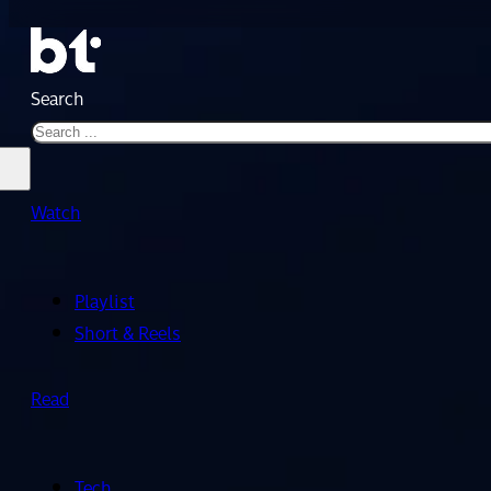
Search
Watch
Playlist
Short & Reels
Read
Tech