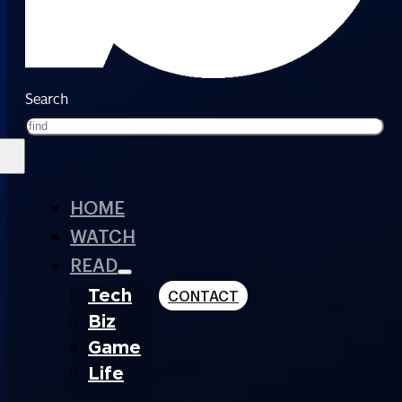
Search
HOME
WATCH
READ
Tech
CONTACT
Biz
Game
Life