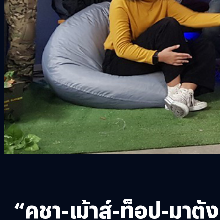
“คชา-เม้าส์-ท็อป-มาตั