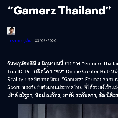
“Gamerz Thailand”
ประภาส อยู่เย็น
| 03/06/2020
วันพฤหัสบดีที่ 4 มิถุนายนนี้
รายการ
“Gamerz Thaila
TrueID TV
ผลิตโดย
“ซน” Online Creator Hub
หน
Reality ยอดฮิตยอดนิยม
“Gamerz”
Format จากป
Sport ของวัยรุ่นตัวแทนประเทศไทย ที่ได้รวมผู้เข้าแ
เม้าส์ ณัฐชา, ท็อป ณภัทร, มาตัง ระดับดาว, อัส นิติธ