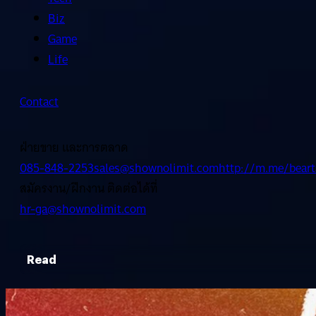
Biz
Game
Life
Contact
ฝ่ายขาย และการตลาด
085-848-2253
sales@shownolimit.com
http://m.me/beart
สมัครงาน/ฝึกงาน ติดต่อได้ที่
hr-ga@shownolimit.com
Read