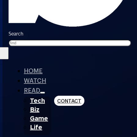
Search
HOME
WATCH
READ
Tech
CONTACT
Biz
Game
Life