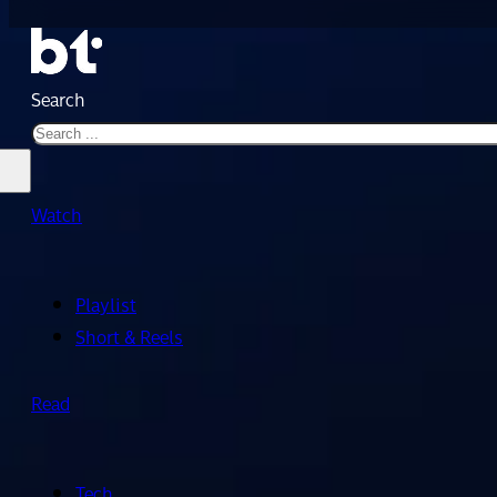
Search
Watch
Playlist
Short & Reels
Read
Tech