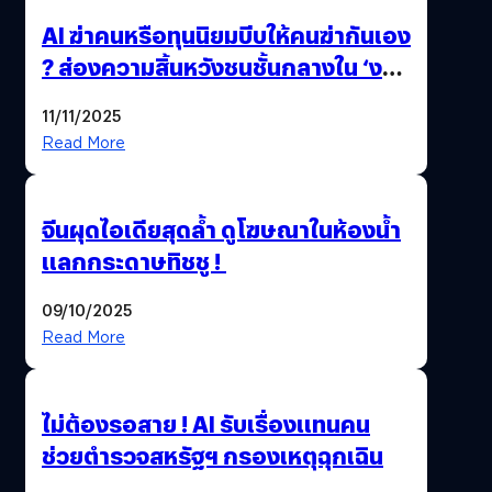
AI ฆ่าคนหรือทุนนิยมบีบให้คนฆ่ากันเอง
? ส่องความสิ้นหวังชนชั้นกลางใน ‘งาน
นี้…ฆ่าเอา’
11/11/2025
Read More
จีนผุดไอเดียสุดล้ำ ดูโฆษณาในห้องน้ำ
แลกกระดาษทิชชู !
09/10/2025
Read More
ไม่ต้องรอสาย ! AI รับเรื่องแทนคน
ช่วยตำรวจสหรัฐฯ กรองเหตุฉุกเฉิน