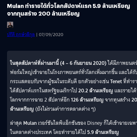
Mulan ทำรายได้ทั่วโลกสัปดาห์แรก 5.9 ล้านเหรียญ
จากทุนสร้าง 200 ล้านเหรียญ
ปรีดี ฤกษ์วลีกุล
| 07/09/2020
ในสุดสัปดาห์ที่ผ่านมานี้ (4 – 6 กันยายน 2020)
ได้มีภาพยนตร
ฟอร์มใหญ่เข้าฉายในโรงภาพยนตร์ทั่วโลกเพิ่มมากขึ้น และได้รั
กระแสตอบรับจากผู้ชมในระดับดี ยกตัวอย่างเช่น
Tenet
ที่ทำร
ได้สัปดาห์แรกในสหรัฐอเมริกาไป
20.2 ล้านเหรียญ
และรายได้ท
โลกจากการฉาย 2 สัปดาห์อีก
126 ล้านเหรียญ
จากทุนสร้าง
2
ล้านเหรียญ
(ยังไม่รวมค่าการตลาดต่าง ๆ)
ล่าสุด
Mulan
เวอร์ชันไลฟ์แอ็กชันของ Disney ก็ได้เข้าฉายเฉพ
ในตลาดต่างประเทศ โดยทำรายได้ไป
5.9 ล้านเหรียญ