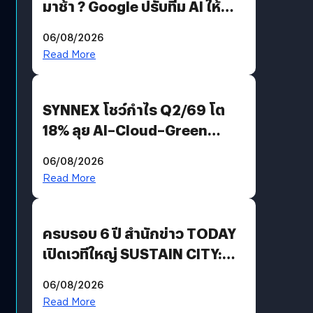
มาช้า ? Google ปรับทีม AI ให้
Demis Hassabis ลุยพัฒนา
06/08/2026
AGI
Read More
SYNNEX โชว์กำไร Q2/69 โต
18% ลุย AI–Cloud–Green
Energy สร้างฐาน Recurring
06/08/2026
Revenue เร่งเครื่อง New
Read More
Growth Engine พร้อมจ่าย
ปันผล 0.10 บาท/หุ้น
ครบรอบ 6 ปี สำนักข่าว TODAY
เปิดเวทีใหญ่ SUSTAIN CITY:
THE GREEN TRANSITION ถก
06/08/2026
แนวทางปรับตัวสู่เศรษฐกิจสี
Read More