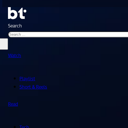
Search
Watch
Playlist
Short & Reels
Read
Tech