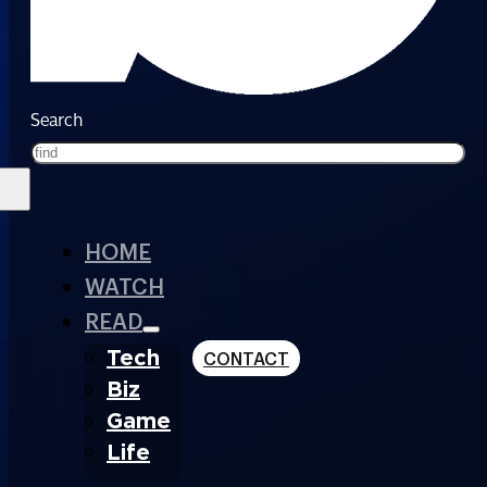
Search
HOME
WATCH
READ
Tech
CONTACT
Biz
Game
Life