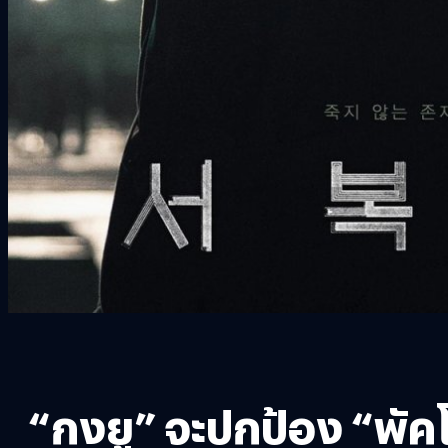
“กงยู” จะปกป้อง “พั