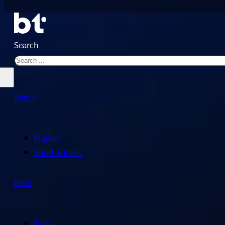
Search
Watch
Playlist
Short & Reels
Read
Tech