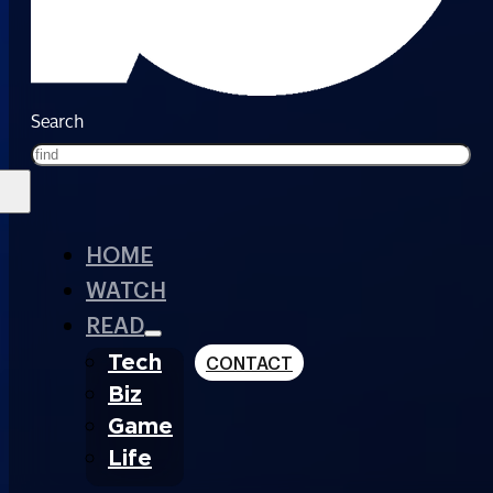
Search
HOME
WATCH
READ
Tech
CONTACT
Biz
Game
Life