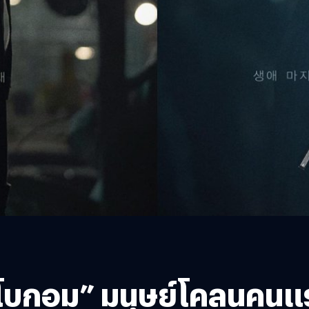
คโบกอม” มนุษย์โคลนคน