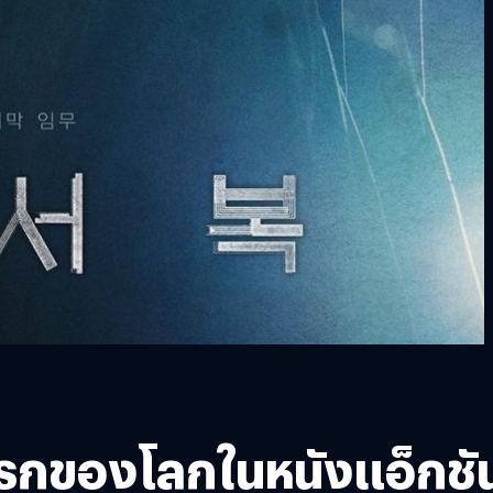
แรกของโลกในหนังแอ็กชั