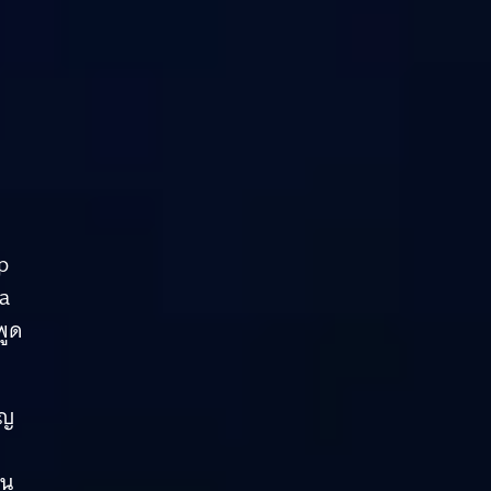
p
ma
พูด
ัญ
ิน