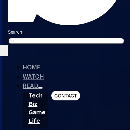
Search
HOME
WATCH
READ
Tech
CONTACT
Biz
Game
Life