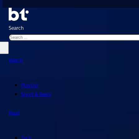
Search
Watch
Playlist
Short & Reels
Read
Tech