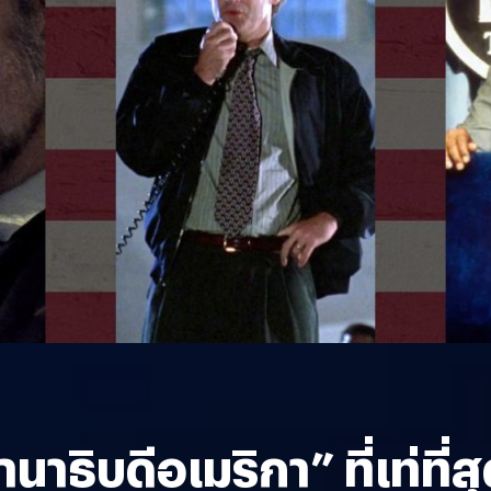
นาธิบดีอเมริกา” ที่เท่ท