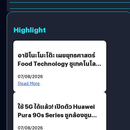
Highlight
อายิโนะโมะโต๊ะ เผยยุทธศาสตร์
Food Technology ชูเทคโนโลยี
“AminoScience” เจาะอินไซต์ผู้
07/08/2026
บริโภคและ B2B
Read More
ใช้ 5G ได้แล้ว! เปิดตัว Huawei
Pura 90s Series ชูกล้องซูม
200 MP ในรุ่นท็อป
07/08/2026