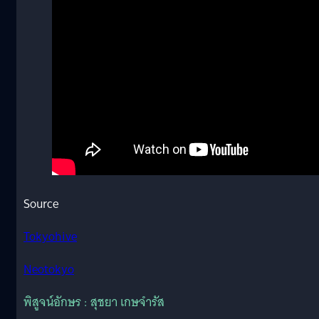
Source
Tokyohive
Neotokyo
พิสูจน์อักษร : สุชยา เกษจำรัส