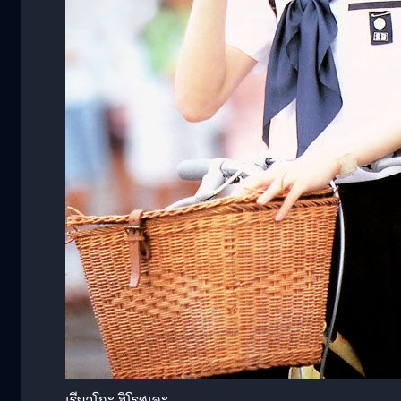
เรียวโกะ ฮิโรสุเอะ