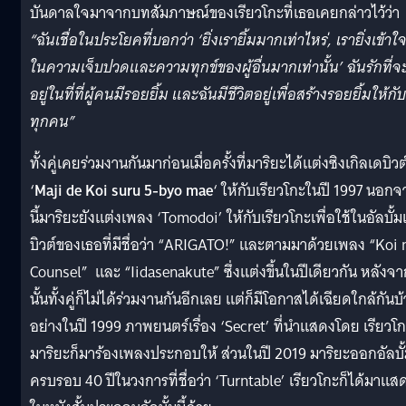
บันดาลใจมาจากบทสัมภาษณ์ของเรียวโกะที่เธอเคยกล่าวไว้ว่า
“ฉันเชื่อในประโยคที่บอกว่า ‘ยิ่งเรายิ้มมากเท่าไหร่, เรายิ่งเข้าใ
ในความเจ็บปวดและความทุกข์ของผู้อื่นมากเท่านั้น’ ฉันรักที่จ
อยู่ในที่ที่ผู้คนมีรอยยิ้ม และฉันมีชีวิตอยู่เพื่อสร้างรอยยิ้มให้กับ
ทุกคน”
ทั้งคู่เคยร่วมงานกันมาก่อนเมื่อครั้งที่มาริยะได้แต่งซิงเกิลเดบิวต
‘
Maji de Koi suru 5-byo mae
‘ ให้กับเรียวโกะในปี 1997 นอกจ
นี้มาริยะยังแต่งเพลง ‘Tomodoi’ ให้กับเรียวโกะเพื่อใช้ในอัลบั้ม
บิวต์ของเธอที่มีชื่อว่า “ARIGATO!” และตามมาด้วยเพลง “Koi 
Counsel” และ “Iidasenakute” ซึ่งแต่งขึ้นในปีเดียวกัน หลังจา
นั้นทั้งคู่ก็ไม่ได้ร่วมงานกันอีกเลย แต่ก็มีโอกาสได้เฉียดใกล้กันบ
อย่างในปี 1999 ภาพยนตร์เรื่อง ‘Secret’ ที่นำแสดงโดย เรียวโ
มาริยะก็มาร้องเพลงประกอบให้ ส่วนในปี 2019 มาริยะออกอัลบั
ครบรอบ 40 ปีในวงการที่ชื่อว่า ‘Turntable’ เรียวโกะก็ได้มาแส